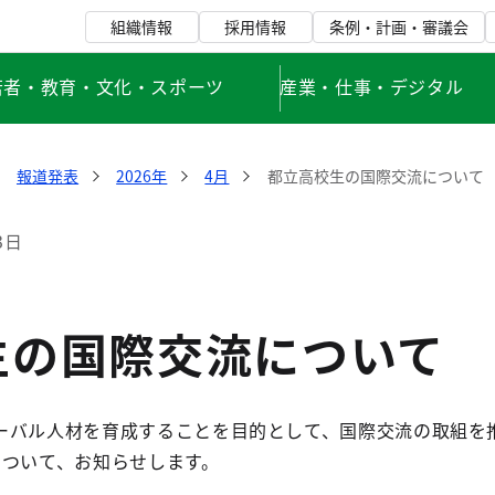
組織情報
採用情報
条例・計画・審議会
若者・教育・文化・スポーツ
産業・仕事・デジタル
報道発表
2026年
4月
都立高校生の国際交流について
3日
生の国際交流について
ーバル人材を育成することを目的として、国際交流の取組を
について、お知らせします。