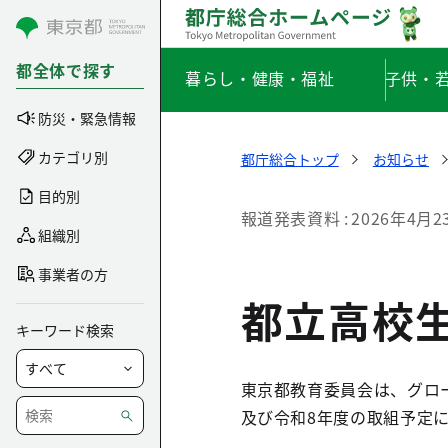
コンテンツにスキップ
都全体で探す
暮らし・健康・福祉
子供・
防災・緊急情報
カテゴリ別
都庁総合トップ
お知らせ
目的別
報道発表資料
2026年4月2
組織別
事業者の方
都立高校
キーワード検索
東京都教育委員会は、グロ
及び令和8年度の取組予定