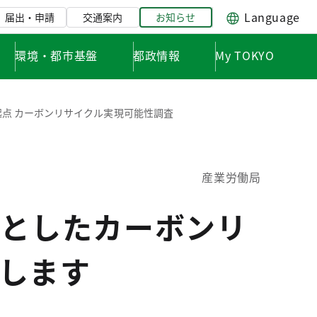
Language
届出・申請
交通案内
お知らせ
環境・都市基盤
都政情報
My TOKYO
起点 カーボンリサイクル実現可能性調査
産業労働局
点としたカーボンリ
します