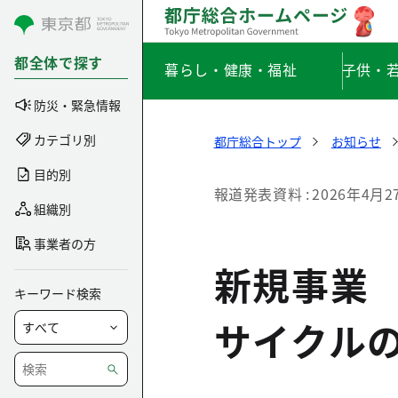
コンテンツにスキップ
都全体で探す
暮らし・健康・福祉
子供・
防災・緊急情報
カテゴリ別
都庁総合トップ
お知らせ
目的別
報道発表資料
2026年4月2
組織別
事業者の方
新規事業
キーワード検索
サイクル