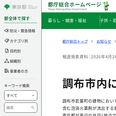
コンテンツにスキップ
都全体で探す
暮らし・健康・福祉
子供・
防災・緊急情報
カテゴリ別
都庁総合トップ
お知らせ
目的別
報道発表資料
2026年4月2
組織別
事業者の方
調布市内
キーワード検索
調布市若葉町の建物において
含む泡消火薬剤が流出する事
東京都が周辺の井戸1地点