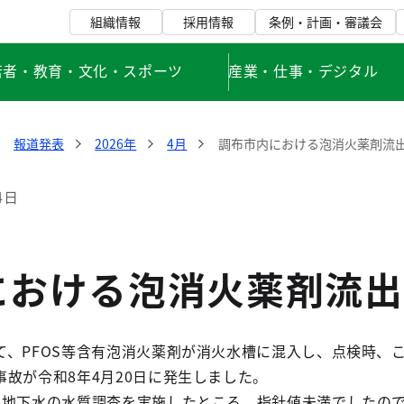
組織情報
採用情報
条例・計画・審議会
若者・教育・文化・スポーツ
産業・仕事・デジタル
報道発表
2026年
4月
調布市内における泡消火薬剤流
4日
における泡消火薬剤流出
、PFOS等含有泡消火薬剤が消火水槽に混入し、点検時、こ
故が令和8年4月20日に発生しました。
で地下水の水質調査を実施したところ、指針値未満でしたの