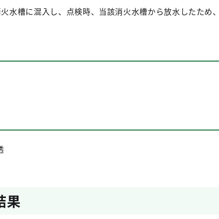
消火水槽に混入し、点検時、当該消火水槽から放水したため、
透
結果