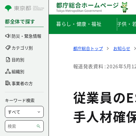
コンテンツにスキップ
都全体で探す
暮らし・健康・福祉
子供・
防災・緊急情報
カテゴリ別
都庁総合トップ
お知らせ
目的別
報道発表資料
2026年5月1
組織別
事業者の方
従業員の
キーワード検索
手人材確