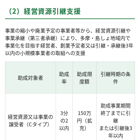
（2）経営資源引継支援
事業の縮小や廃業予定の事業者等から、経営資源引継や
事業承継（第三者承継）により、多摩・島しょ地域内で
事業化を目指す経営者、創業予定者又は引継・承継後3年
以内の小規模事業者の取組への支援
助成
助成限
引継時期の条
助成対象者
率
度額
件
助成事業期間
3分
150万
終了までに引
経営資源又は事業の
の2
円（拡
継
譲受者（Cタイプ）
以内
充）
または引継後3
年以内