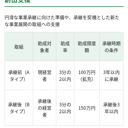
円滑な事業承継に向けた準備や、承継を契機とした新た
な事業展開の取組への支援
助成対
助成
助成限度
承継時期
取組
象者
率
額
の条件
承継前（A
現経営
3分の
100万円
3年以内
タイプ）
者
2以内
（拡充）
に承継
承継後
承継後（B
3分の
承継後3
の経営
150万円
タイプ）
2以内
年以内
者