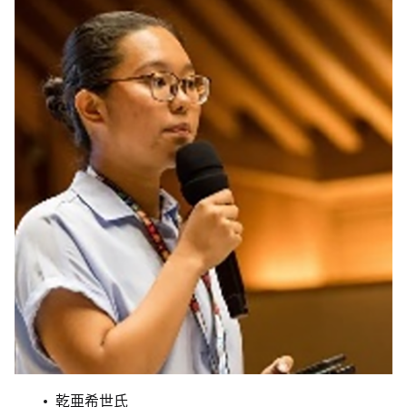
乾亜希世氏