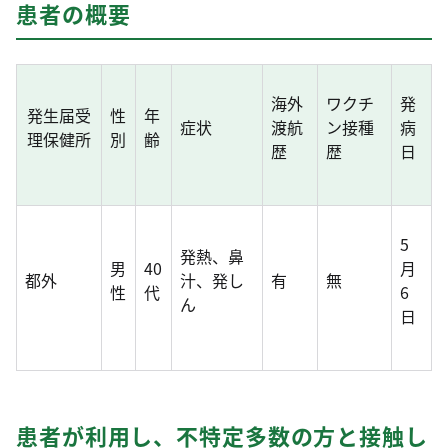
患者の概要
海外
ワクチ
発
発生届受
性
年
症状
渡航
ン接種
病
理保健所
別
齢
歴
歴
日
5
発熱、鼻
男
40
月
都外
汁、発し
有
無
性
代
6
ん
日
患者が利用し、不特定多数の方と接触し