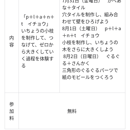
7月31日（金曜日） かべあ
な＋タイル
穴タイルを制作し、組み合
「p＋l＋a＋n＋
わせて壁をひろげよう
t イチョウ」
8月1日（土曜日） p＋l＋a
いちょうの小枝
＋n＋t イチョウ
内
を制作して、つ
小枝を制作し、いちょうの
容
なげて、ゼロか
木をさらに大きくしよう
ら大きくしてい
8月2日（日曜日） ぐるぐ
く過程を体験す
る＋さんかく
る
三角形のぐるぐるパーツで
紙のモビールをつくろう
参
加
無料
料