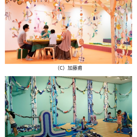
（C）加藤甫