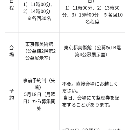
日
日）
1）11時00分、
程
1）11時00分、2）13時30
2）14時00分
分、3）15時00分 ※各回10
※各回30名
名程度
東京都美術館
会
東京都美術館（公募棟LB階
（公募棟2階第2
場
第4公募展示室）
公募展示室）
事前予約制（先
不要。直接会場にお越しく
着）
予
ださい。
5月18日（月曜
約
当日、会場にて整理券を配
日）から募集開
布することがあります。
始