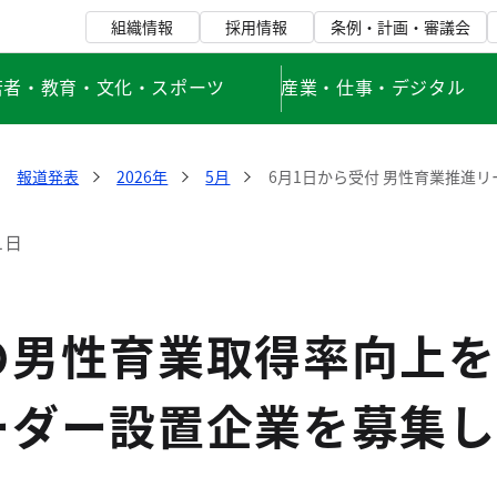
組織情報
採用情報
条例・計画・審議会
若者・教育・文化・スポーツ
産業・仕事・デジタル
報道発表
2026年
5月
6月1日から受付 男性育業推進
1日
の男性育業取得率向上を
ーダー設置企業を募集し