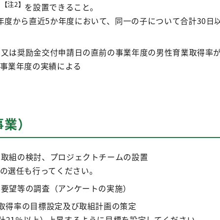
【注2】
ー
を設置できること。
年度から直近5か年度において、同一の子について合計30日
日又は奨励金交付申請日の直前の事業年度の男性育業取得率が
事業年度の実績による
事業）
た取組の検討、プロジェクトチームの設置
の選任も行ってください。
と要望等の調査（アンケートの実施）
業取得率の目標設定及び取組計画の策定
で計21％以上）上昇するように目標を設定してください。