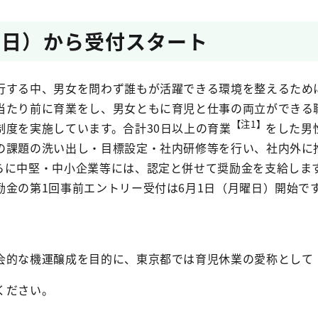
曜日）から受付スタート
行する中、男女を問わず誰もが活躍できる環境を整えるため
当たり前に育業をし、男女ともに育児と仕事の両立ができる
【注1】
制度を実施しています。合計30日以上の育業
をした男
の課題の洗い出し・目標設定・社内研修等を行い、社内外に
らに中堅・中小企業等には、認定と併せて奨励金を支給しま
励金の第1回事前エントリー受付は6月1日（月曜日）開始で
会的な機運醸成を目的に、東京都では育児休業の愛称として
ください。