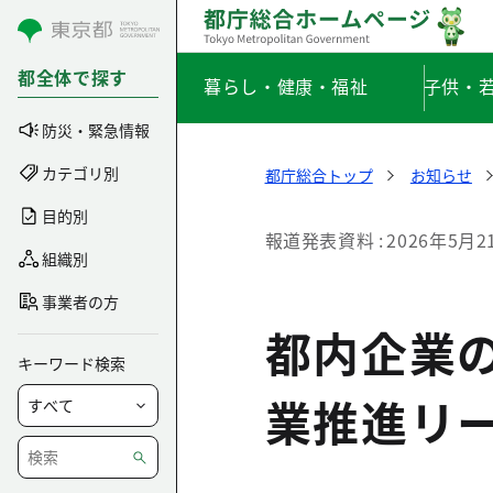
コンテンツにスキップ
都全体で探す
暮らし・健康・福祉
子供・
防災・緊急情報
カテゴリ別
都庁総合トップ
お知らせ
目的別
報道発表資料
2026年5月2
組織別
事業者の方
都内企業
キーワード検索
業推進リ