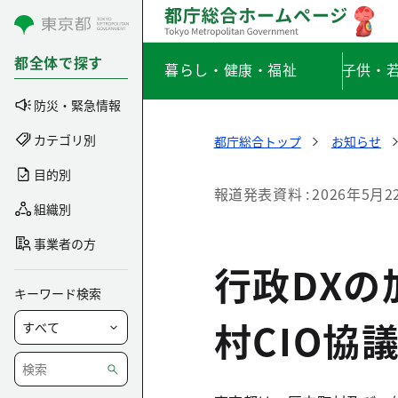
コンテンツにスキップ
都全体で探す
暮らし・健康・福祉
子供・
防災・緊急情報
カテゴリ別
都庁総合トップ
お知らせ
目的別
報道発表資料
2026年5月2
組織別
事業者の方
行政DX
キーワード検索
村CIO協