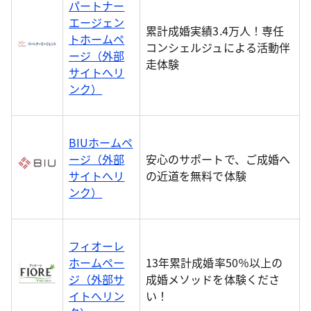
パートナー
エージェン
累計成婚実績3.4万人！専任
トホームペ
コンシェルジュによる活動伴
ージ（外部
走体験
サイトへリ
ンク）
BIUホームペ
ージ（外部
安心のサポートで、ご成婚へ
サイトへリ
の近道を無料で体験
ンク）
フィオーレ
ホームペー
13年累計成婚率50％以上の
ジ（外部サ
成婚メソッドを体験くださ
イトへリン
い！