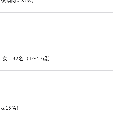
回復傾向にある。
、女：32名（1～53歳）
、女15名）