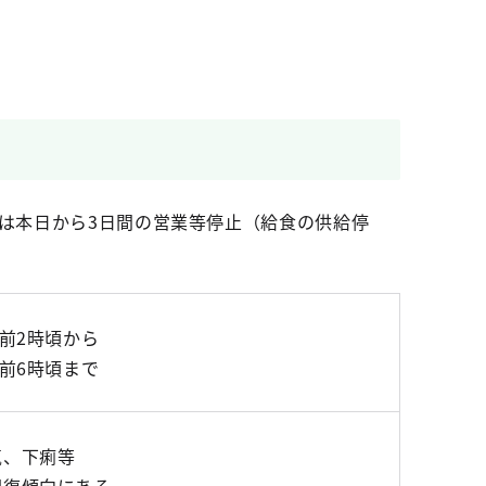
区は本日から3日間の営業等停止（給食の供給停
午前2時頃から
午前6時頃まで
気、下痢等