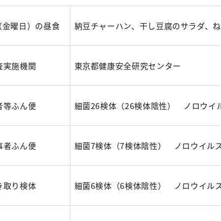
日（金曜日）の昼食
納豆チャーハン、干し豆腐のサラダ、
査実施機関
東京都健康安全研究センター
者等ふん便
細菌26検体（26検体陰性） ノロウイ
事者ふん便
細菌7検体（7検体陰性） ノロウイルス
き取り検体
細菌6検体（6検体陰性） ノロウイル