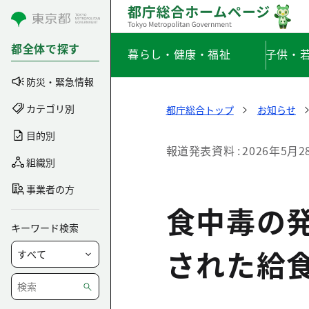
コンテンツにスキップ
都全体で探す
暮らし・健康・福祉
子供・
防災・緊急情報
カテゴリ別
都庁総合トップ
お知らせ
目的別
報道発表資料
2026年5月2
組織別
事業者の方
食中毒の
キーワード検索
された給