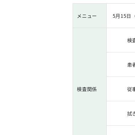
メニュー
5月15
検
患
検査関係
従
拭