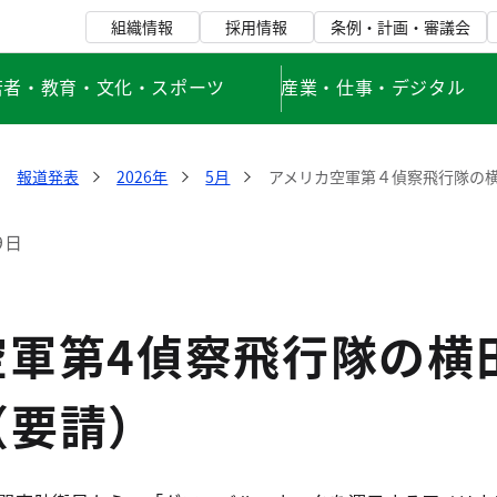
組織情報
採用情報
条例・計画・審議会
若者・教育・文化・スポーツ
産業・仕事・デジタル
報道発表
2026年
5月
アメリカ空軍第４偵察飛行隊の
9日
空軍第4偵察飛行隊の横
（要請）