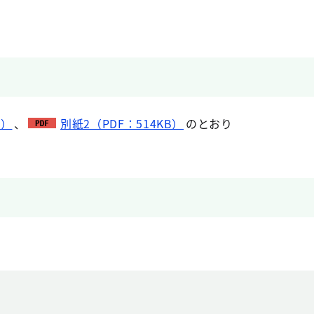
B）
、
別紙2（PDF：514KB）
のとおり