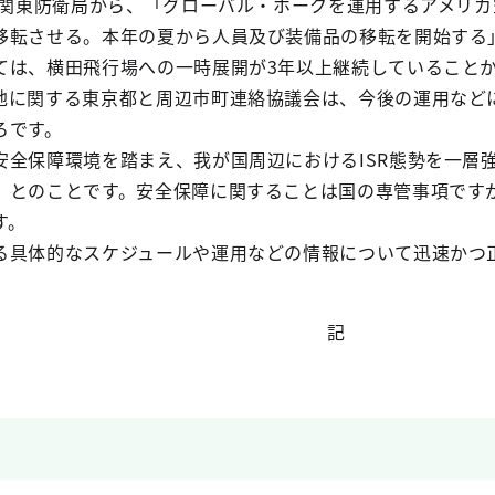
省北関東防衛局から、「グローバル・ホークを運用するアメリ
移転させる。本年の夏から人員及び装備品の移転を開始する
ては、横田飛行場への一時展開が3年以上継続していること
地に関する東京都と周辺市町連絡協議会は、今後の運用など
ろです。
安全保障環境を踏まえ、我が国周辺におけるISR態勢を一層
」とのことです。安全保障に関することは国の専管事項です
す。
る具体的なスケジュールや運用などの情報について迅速かつ
記