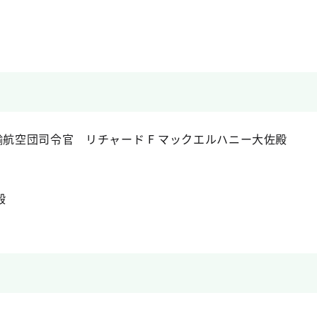
輸航空団司令官 リチャード F マックエルハニー大佐殿
殿