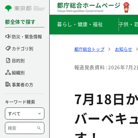
コンテンツにスキップ
都全体で探す
暮らし・健康・福祉
子供・
防災・緊急情報
カテゴリ別
都庁総合トップ
お知らせ
目的別
報道発表資料
2026年7月2
組織別
事業者の方
7月18
キーワード検索
バーベキ
す！