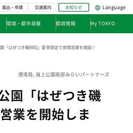
Language
届出・申請
交通案内
お知らせ
環境・都市基盤
都政情報
My TOKYO
公園「はぜつき磯BBQ」夏季限定で夜間営業を開始！
港湾局, 海上公園南部みらいパートナーズ
浜公園「はぜつき磯
営業を開始しま