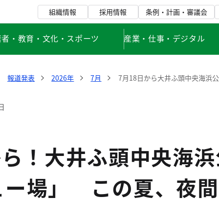
組織情報
採用情報
条例・計画・審議会
若者・教育・文化・スポーツ
産業・仕事・デジタル
報道発表
2026年
7月
7月18日から大井ふ頭中央海浜
日
日から！大井ふ頭中央海
ュー場」 この夏、夜間