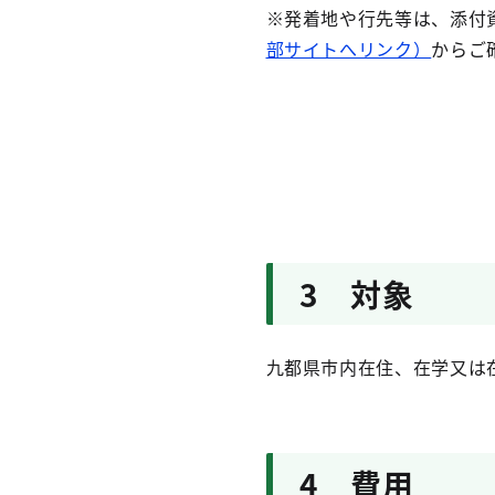
※発着地や行先等は、添付
部サイトへリンク）
からご
3 対象
九都県市内在住、在学又は
4 費用