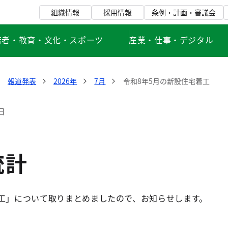
組織情報
採用情報
条例・計画・審議会
若者・教育・文化・スポーツ
産業・仕事・デジタル
報道発表
2026年
7月
令和8年5月の新設住宅着工
日
統計
着工」について取りまとめましたので、お知らせします。