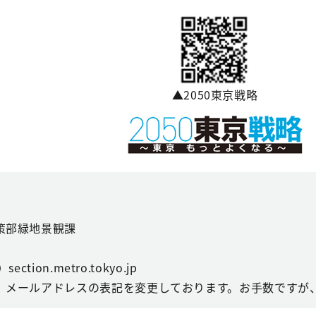
▲2050東京戦略
策部緑地景観課
ction.metro.tokyo.jp
、メールアドレスの表記を変更しております。お手数ですが、