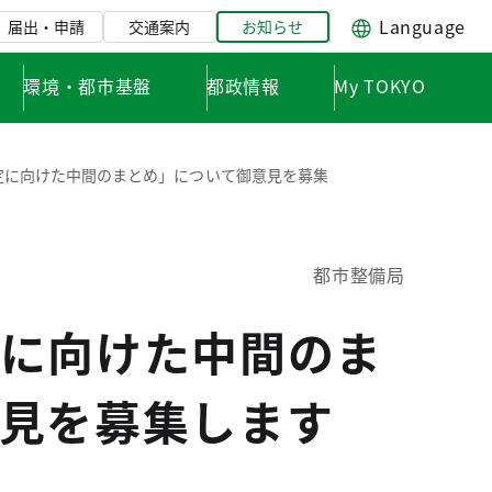
Language
届出・申請
交通案内
お知らせ
環境・都市基盤
都政情報
My TOKYO
定に向けた中間のまとめ」について御意見を募集
都市整備局
に向けた中間のま
見を募集します