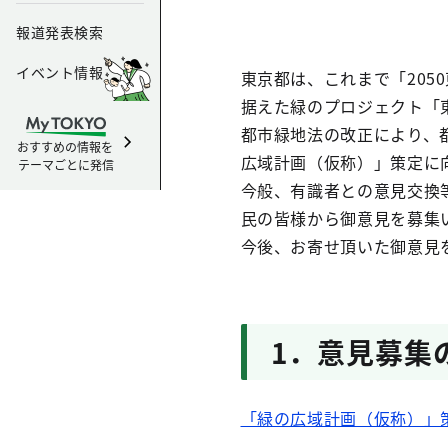
報道発表検索
イベント情報
東京都は、これまで「205
据えた緑のプロジェクト「
都市緑地法の改正により、
おすすめの情報を
広域計画（仮称）」策定に
テーマごとに発信
今般、有識者との意見交換
民の皆様から御意見を募集
今後、お寄せ頂いた御意見
1．意見募集
「緑の広域計画（仮称）」