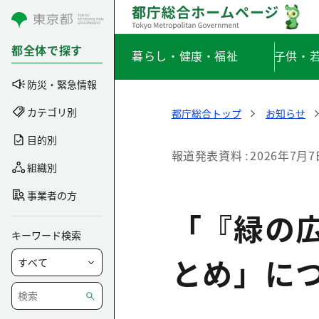
コンテンツにスキップ
都全体で探す
暮らし・健康・福祉
子供・
防災・緊急情報
カテゴリ別
都庁総合トップ
お知らせ
目的別
報道発表資料
2026年7月7
組織別
事業者の方
「『緑の
キーワード検索
とめ」に