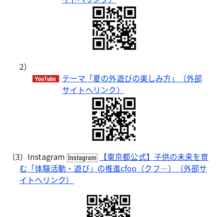
2）
テーマ「夏の外遊びの楽しみ方」（外部
サイトへリンク）
（3）Instagram
【東京都公式】子供の未来を育
む「体験活動・遊び」の推進cfoo（クフ―）（外部サ
イトへリンク）