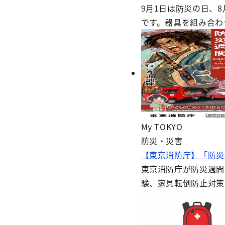
9月1日は防災の日、
です。器具を組み合わ
My TOKYO
防災・災害
【東京消防庁】「防災
東京消防庁が防災週間
験、家具転倒防止対策