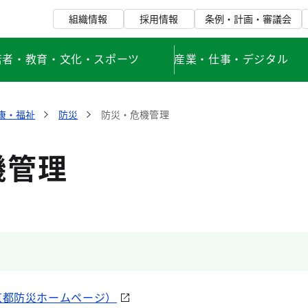
組織情報
採用情報
条例・計画・審議会
若者・教育・文化・スポーツ
産業・仕事・デジタル
康・福祉
防災
防災・危機管理
機管理
京都防災ホームページ）