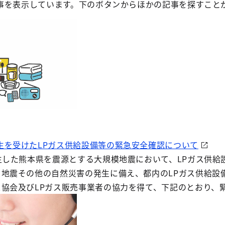
事を表示しています。下のボタンからほかの記事を探すこと
生を受けたLPガス供給設備等の緊急安全確認について
発生した熊本県を震源とする大規模地震において、LPガス供
、地震その他の自然災害の発生に備え、都内のLPガス供給設
ス協会及びLPガス販売事業者の協力を得て、下記のとおり、