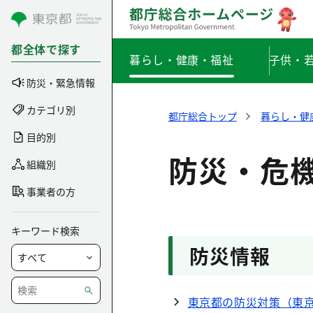
コンテンツにスキップ
都全体で探す
暮らし・健康・福祉
子供・
防災・緊急情報
カテゴリ別
都庁総合トップ
暮らし・健
目的別
防災・危
組織別
事業者の方
キーワード検索
防災情報
東京都の防災対策（東