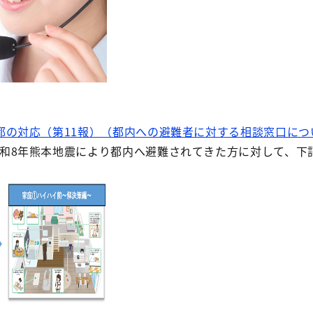
都の対応（第11報）（都内への避難者に対する相談窓口につ
和8年熊本地震により都内へ避難されてきた方に対して、下