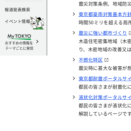
震災対策条例、地域防
報道発表検索
東京都豪雨対策基本方
イベント情報
時間50ミリを超える
震災に強い都市づくり
木造住宅密集地域（木
おすすめの情報を
テーマごとに発信
り、木密地域の改善又
不燃化特区
震災時に甚大な被害が
東京都耐震ポータルサ
都民の皆さまが耐震化
液状化対策ポータルサ
都民の皆さまが液状化
解説しているページで