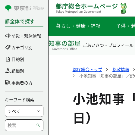
コンテンツにスキップ
都全体で探す
暮らし・健康・福祉
子供・
防災・緊急情報
ごあいさつ・プロフィール
カテゴリ別
目的別
都庁総合トップ
都政情報
組織別
小池知事「知事の部屋」／記者
事業者の方
小池知事「
キーワード検索
日）