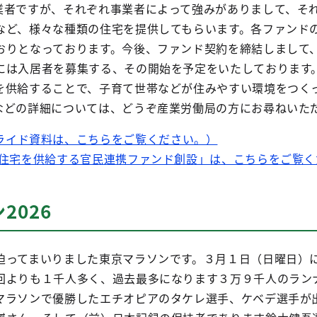
業者ですが、それぞれ事業者によって強みがありまして、そ
など、様々な種類の住宅を提供してもらいます。各ファンド
おりとなっております。今後、ファンド契約を締結しまして
には入居者を募集する、その開始を予定をいたしております
を供給することで、子育て世帯などが住みやすい環境をつく
などの詳細については、どうぞ産業労働局の方にお尋ねいた
ライド資料は、こちらをご覧ください。）
ル住宅を供給する官民連携ファンド創設」は、こちらをご覧く
2026
ってまいりました東京マラソンです。３月１日（日曜日）に東
回よりも１千人多く、過去最多になります３万９千人のラン
マラソンで優勝したエチオピアのタケレ選手、ケベデ選手が出