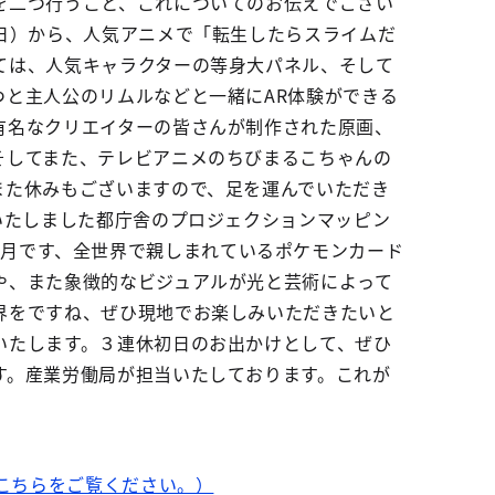
を二つ行うこと、これについてのお伝えでござい
日）から、人気アニメで「転生したらスライムだ
ては、人気キャラクターの等身大パネル、そして
と主人公のリムルなどと一緒にAR体験ができる
有名なクリエイターの皆さんが制作された原画、
そしてまた、テレビアニメのちびまるこちゃんの
また休みもございますので、足を運んでいただき
いたしました都庁舎のプロジェクションマッピン
から、来月です、全世界で親しまれているポケモンカード
や、また象徴的なビジュアルが光と芸術によって
界をですね、ぜひ現地でお楽しみいただきたいと
いたします。３連休初日のお出かけとして、ぜひ
す。産業労働局が担当いたしております。これが
、こちらをご覧ください。）