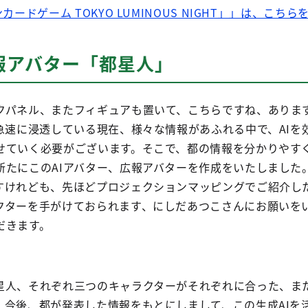
カードゲーム TOKYO LUMINOUS NIGHT」」は、こち
報アバター「都星人」
クパネル、またフィギュアも置いて、こちらですね、あります
に急速に浸透している現在、様々な情報があふれる中で、AI
せていく必要がございます。そこで、都の情報を分かりやす
新たにこのAIアバター、広報アバターを作成をいたしました
すけれども、先ほどプロジェクションマッピングでご紹介し
クターを手がけておられます、にしだあつこさんにお願いを
だきます。
星人、それぞれ三つのキャラクターがそれぞれに合った、ま
。今後、都が発表した情報をもとにしまして、この生成AIを