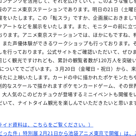
コンテンツを活用して、それを広げていく。このような催し
袋のアニメ東京ステーションであります。明日の21日（土曜
催をいたします。この「転スラ」ですか、企画展におきまし
クアートなどを展示をいたします。また、モニターの前に立つ
おります。アニメ東京ステーションでは、ほかにもですね、
、また声優体験ができるワークショップも行っております。
しを行っております。公式サイトをご確認いただいて、ぜひ
同じく観光ですけれども、累計の観覧者数が120万人を突破
Light」についてでございます。３月20日（金曜日・祝日）
新たに上映いたします。カードの中に描かれたポケモンたち
倒的なスケールで描かれますポケモンカードゲーム、その世
、大人気のこのピカチュウが登場するミニイベントも開催を
だいて、ナイトタイム観光を楽しんでいただきたいと思いま
ライド資料は、こちらをご覧ください。）
だった件」特別展 2月21日から池袋アニメ東京で開催」は