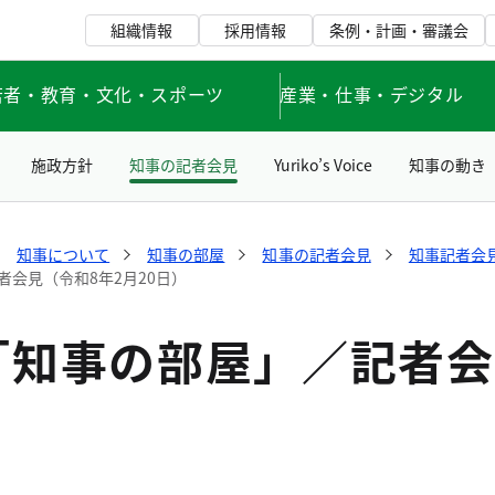
組織情報
採用情報
条例・計画・審議会
若者・教育・文化・スポーツ
産業・仕事・デジタル
施政方針
知事の記者会見
Yuriko’s Voice
知事の動き
知事について
知事の部屋
知事の記者会見
知事記者会見
会見（令和8年2月20日）
知事の部屋」／記者会見