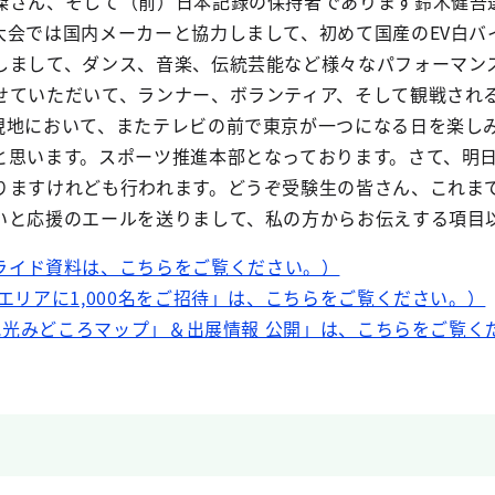
傑さん、そして（前）日本記録の保持者であります鈴木健吾
大会では国内メーカーと協力しまして、初めて国産のEV白バ
しまして、ダンス、音楽、伝統芸能など様々なパフォーマン
せていただいて、ランナー、ボランティア、そして観戦され
現地において、またテレビの前で東京が一つになる日を楽し
と思います。スポーツ推進本部となっております。さて、明日
りますけれども行われます。どうぞ受験生の皆さん、これま
いと応援のエールを送りまして、私の方からお伝えする項目
ライド資料は、こちらをご覧ください。）
エリアに1,000名をご招待」は、こちらをご覧ください。）
 観光みどころマップ」＆出展情報 公開」は、こちらをご覧く