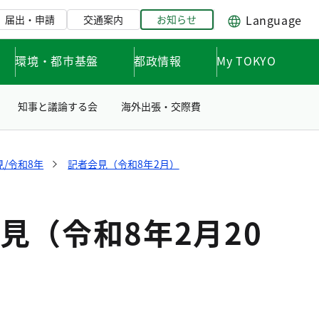
Language
届出・申請
交通案内
お知らせ
環境・都市基盤
都政情報
My TOKYO
知事と議論する会
海外出張・交際費
/令和8年
記者会見（令和8年2月）
（令和8年2月20