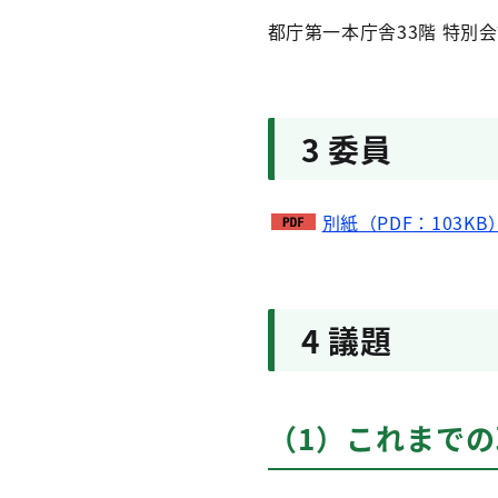
都庁第一本庁舎33階 特別会
3 委員
別紙（PDF：103KB
4 議題
（1）これまで