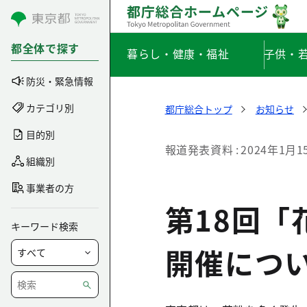
コンテンツにスキップ
都全体で探す
暮らし・健康・福祉
子供・
防災・緊急情報
カテゴリ別
都庁総合トップ
お知らせ
目的別
報道発表資料
2024年1月1
組織別
事業者の方
第18回
キーワード検索
開催につ