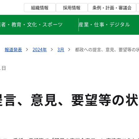
組織情報
採用情報
条例・計画・審議会
若者・教育・文化・スポーツ
産業・仕事・デジタル
報道発表
2024年
3月
都政への提言、意見、要望等の
1日
提言、意見、要望等の状