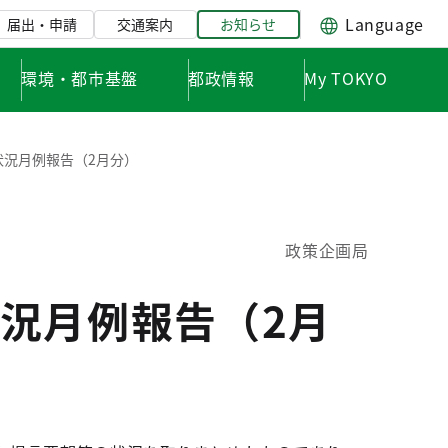
Language
届出・申請
交通案内
お知らせ
環境・都市基盤
都政情報
My TOKYO
状況月例報告（2月分）
政策企画局
況月例報告（2月