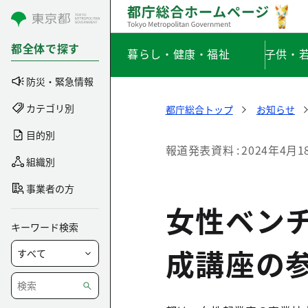
コンテンツにスキップ
都全体で探す
暮らし・健康・福祉
子供・
防災・緊急情報
カテゴリ別
都庁総合トップ
お知らせ
目的別
報道発表資料
2024年4月1
組織別
事業者の方
女性ベンチ
キーワード検索
成講座の