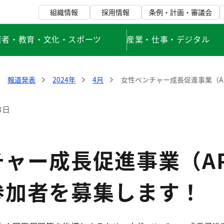
組織情報
採用情報
条例・計画・審議会
若者・教育・文化・スポーツ
産業・仕事・デジタル
報道発表
2024年
4月
女性ベンチャー成長促進事業（AP
8日
ャー成長促進事業（AP
参加者を募集します！