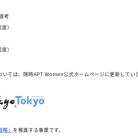
選考
程度）
程度）
いては、随時APT Women公式ホームページに更新してい
戦略」
を推進する事業です。