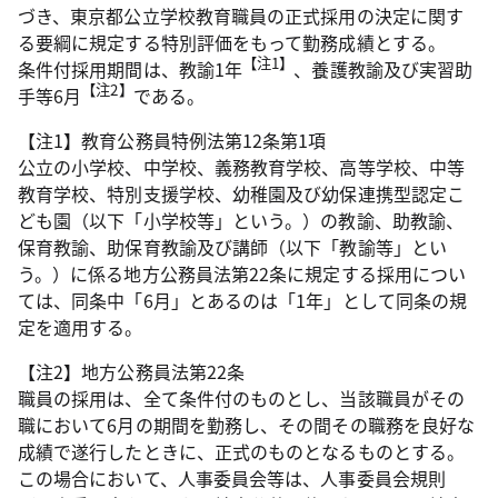
づき、東京都公立学校教育職員の正式採用の決定に関す
る要綱に規定する特別評価をもって勤務成績とする。
【注1】
条件付採用期間は、教諭1年
、養護教諭及び実習助
【注2】
手等6月
である。
【注1】教育公務員特例法第12条第1項
公立の小学校、中学校、義務教育学校、高等学校、中等
教育学校、特別支援学校、幼稚園及び幼保連携型認定こ
ども園（以下「小学校等」という。）の教諭、助教諭、
保育教諭、助保育教諭及び講師（以下「教諭等」とい
う。）に係る地方公務員法第22条に規定する採用につい
ては、同条中「6月」とあるのは「1年」として同条の規
定を適用する。
【注2】地方公務員法第22条
職員の採用は、全て条件付のものとし、当該職員がその
職において6月の期間を勤務し、その間その職務を良好な
成績で遂行したときに、正式のものとなるものとする。
この場合において、人事委員会等は、人事委員会規則