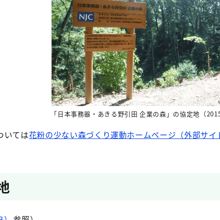
「日本事務器・あきる野引田 企業の森」の協定地（201
ついては
花粉の少ない森づくり運動ホームページ（外部サイ
地
B）
参照）