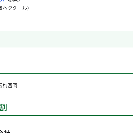
88ヘクタール）
青梅富岡
割
会社