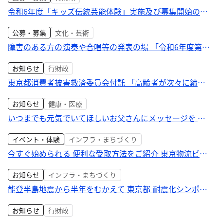
令和6年度「キッズ伝統芸能体験」実施及び募集開始のご
案内“本物は、一生のたからもの” はじめて伝統芸能と
公募・募集
文化・芸術
出会う子供たちへ
障害のある方の演奏や合唱等の発表の場 「令和6年度第1
回つながる音楽会」開催及び出演者募集のお知らせ
お知らせ
行財政
東京都消費者被害救済委員会付託 「高齢者が次々に締結
した住宅関連リフォーム工事等の契約に係る紛争」の解
お知らせ
健康・医療
決を付託しました
いつまでも元気でいてほしいお父さんにメッセージを が
ん検診の大切さを伝える「父の日キャンペーン」を実施
イベント・体験
インフラ・まちづくり
します！
今すぐ始められる 便利な受取方法をご紹介 東京物流ビズ
普及啓発イベント「減らそう！再配達」を開催
お知らせ
インフラ・まちづくり
能登半島地震から半年をむかえて 東京都 耐震化シンポジ
ウムを開催
お知らせ
行財政