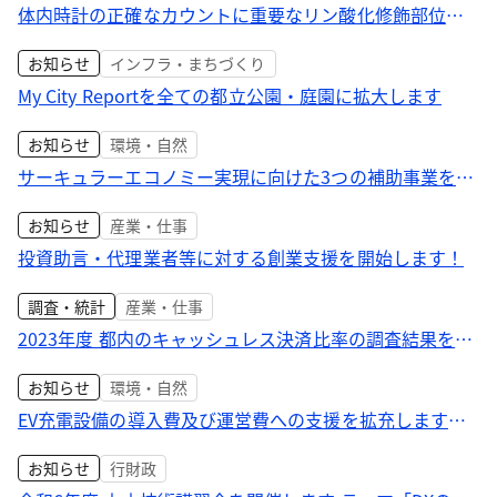
体内時計の正確なカウントに重要なリン酸化修飾部位を
発見
お知らせ
インフラ・まちづくり
My City Reportを全ての都立公園・庭園に拡大します
お知らせ
環境・自然
サーキュラーエコノミー実現に向けた3つの補助事業を開
始します！ プラスチック資源循環に向けた2Rビジネスや
お知らせ
産業・仕事
水平リサイクル、中小小売事業者の食品ロス対策、地域
密着型のプラスチック・食品ロスの削減に係る取組を支
投資助言・代理業者等に対する創業支援を開始します！
援
調査・統計
産業・仕事
2023年度 都内のキャッシュレス決済比率の調査結果を公
表します
お知らせ
環境・自然
EV充電設備の導入費及び運営費への支援を拡充します！
集合住宅等への充電設備普及促進事業開始のお知らせ
お知らせ
行財政