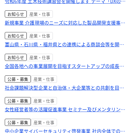
令和6年度 土木技術講習会を開催します テーマ「DXの実
現とICT技術の活用 2040年代の東京に見えるもの」
お知らせ
産業・仕事
新規事業 介護現場のニーズに対応した製品開発支援事業
意見交換会参加者を募集します！
お知らせ
産業・仕事
富山県・石川県・福井県との連携による商談会等を開催
します 令和6年度「地域連携型商談機会創出事業」
お知らせ
産業・仕事
全国各地への事業展開を目指すスタートアップの成長を
支援する 「NEXs Tokyo 連携事業創出プログラム」 第七
公募・募集
産業・仕事
期の受講企業が決定しました！
社会課題解決型企業と自治体・大企業等との共創を目指
すプロジェクトを開始します！
公募・募集
産業・仕事
女性経営者等の活躍促進事業 セミナー及びメンタリング
の募集を開始します！
公募・募集
産業・仕事
中小企業サイバーセキュリティ啓発事業 社内全体でのサ