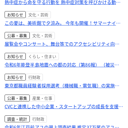
熱中症から命を守る行動を 熱中症対策を呼びかける動画
を公開
お知らせ
文化・芸術
この夏は、美術館で夕涼み。 今年も開催！サマーナイト
ミュージアム2024
公募・募集
文化・芸術
展覧会やコンサート、舞台等でのアクセシビリティ向上
を支援！ 「東京芸術文化鑑賞サポート助成」募集開始
お知らせ
くらし・住まい
令和6年能登半島地震への都の対応（第86報） （被災者
支援に関心のある方に向けたガイダンス（第2回）の開催
お知らせ
行財政
について）
東京都職員経験者採用選考（機械職・電気職）の実施に
ついて 民間企業等の経験者を対象とした新たな採用選考
公募・募集
産業・仕事
CVCと連携した中小企業・スタートアップの成長を支援し
ます！ マッチング支援事業の募集開始
調査・統計
行財政
令和6年江戸前アユの遡上調査結果 推定37万尾のアユが