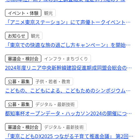
多摩川を遡上
イベント・体験
観光
「アニメ東京ステーション」にて声優トークイベントを
実施します！
お知らせ
観光
「東京での快適な旅の過ごし方キャンペーン」を開始し
ます！ 訪都旅行者に対し滞在中のマナーや習慣の理解を
審議会・検討会
インフラ・まちづくり
促進
2024年度リニア中央新幹線建設促進期成同盟会総会の開
催について
公募・募集
子供・若者・教育
こどもの、こどもによる、こどもためのシンポジウムが
今、はじまる こどもシンポジウム「TEENS SQUARE」の
公募・募集
デジタル・最新技術
参加者を募集します！
都知事杯オープンデータ・ハッカソン2024の開催につい
て 参加者募集開始！
審議会・検討会
デジタル・最新技術
「東京こどもDX2025 つながる子育て推進会議」 第2回会