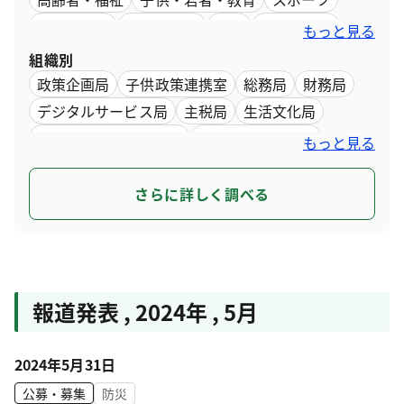
文化・芸術
環境・自然
観光
産業・仕事
もっと見る
デジタル・最新技術
インフラ・まちづくり
組織別
水道・下水道
都営交通
行財政
政策企画局
子供政策連携室
総務局
財務局
デジタルサービス局
主税局
生活文化局
都民安全総合対策本部
スポーツ推進本部
もっと見る
都市整備局
住宅政策本部
環境局
福祉局
保健医療局
産業労働局
中央卸売市場
さらに詳しく調べる
スタートアップ戦略推進本部
建設局
港湾局
会計管理局
交通局
水道局
下水道局
教育庁
選挙管理委員会事務局
人事委員会事務局
監査事務局
労働委員会事務局
報道発表 , 2024年 , 5月
収用委員会事務局
議会局
2024年5月31日
公募・募集
防災