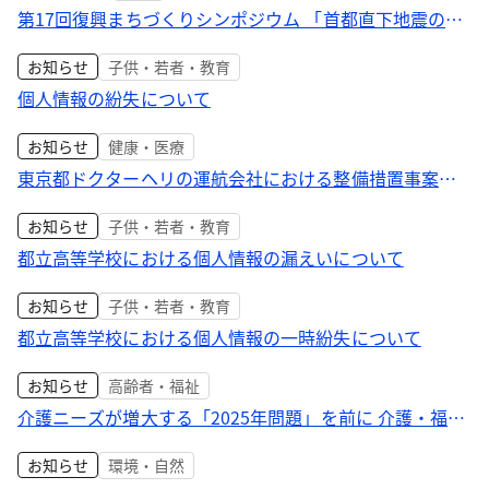
第17回復興まちづくりシンポジウム 「首都直下地震の復
興まちづくり支援を考える 専門家と共に考える災害への
お知らせ
子供・若者・教育
備え」の開催について
個人情報の紛失について
お知らせ
健康・医療
東京都ドクターヘリの運航会社における整備措置事案に
ついて
お知らせ
子供・若者・教育
都立高等学校における個人情報の漏えいについて
お知らせ
子供・若者・教育
都立高等学校における個人情報の一時紛失について
お知らせ
高齢者・福祉
介護ニーズが増大する「2025年問題」を前に 介護・福祉
職員等を対象とした居住支援特別手当の受付開始
お知らせ
環境・自然