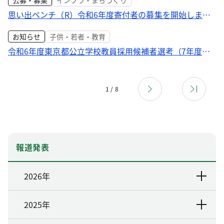
公募・募集
インフラ・まちづくり
思い出ベンチ（R）令和6年度寄付者の募集を開始します
あなたの思い出を公園 霊園に残しませんか
お知らせ
子供・若者・教育
令和6年度東京都公立学校教員採用候補者選考（7年度採
用）の応募状況
1 / 8
報道発表
2026年
2025年