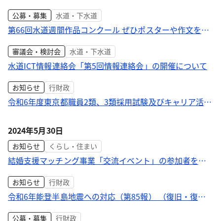
議の開催について
公募・募集
水道・下水道
第66回水道週間作品コンクール ぜひポスターや作文をお
寄せください！
審議会・検討会
水道・下水道
水道ICT情報連絡会「第5回情報連絡会」の開催について
お知らせ
行財政
令和6年度東京都職員2類、3類採用試験及びキャリア活用
採用選考の試験（選考）案内の公表について
2024年5月30日
お知らせ
くらし・住まい
結婚支援マッチング事業「交流イベント」の参加者を募
集します！
お知らせ
行財政
令和6年能登半島地震への対応（第85報） （復旧・復興
対策のための職員派遣（中長期）について）
公募・募集
行財政