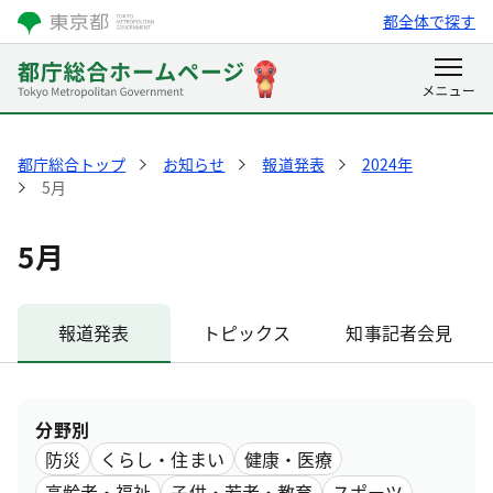
都全体で探す
都庁総合トップ
お知らせ
報道発表
2024年
5月
5月
報道発表
トピックス
知事記者会見
分野別
防災
くらし・住まい
健康・医療
高齢者・福祉
子供・若者・教育
スポーツ