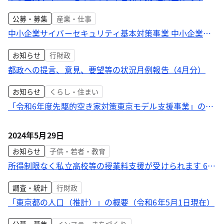
イバーセキュリティ対策を後押しします！
公募・募集
産業・仕事
中小企業サイバーセキュリティ基本対策事業 中小企業の
セキュリティ機器の活用や規定策定等を後押しします！
お知らせ
行財政
都政への提言、意見、要望等の状況月例報告（4月分）
お知らせ
くらし・住まい
「令和6年度先駆的空き家対策東京モデル支援事業」の採
択事業を決定しました
2024年5月29日
お知らせ
子供・若者・教育
所得制限なく私立高校等の授業料支援が受けられます 6月
20日からオンラインで申請開始
調査・統計
行財政
「東京都の人口（推計）」の概要（令和6年5月1日現在）