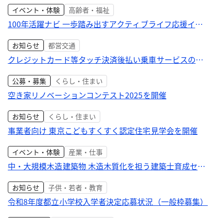
イベント・体験
高齢者・福祉
100年活躍ナビ 一歩踏み出すアクティブライフ応援イベ
ントを開催
お知らせ
都営交通
クレジットカード等タッチ決済後払い乗車サービスの相
互利用の検討開始
公募・募集
くらし・住まい
空き家リノベーションコンテスト2025を開催
お知らせ
くらし・住まい
事業者向け 東京こどもすくすく認定住宅見学会を開催
イベント・体験
産業・仕事
中・大規模木造建築物 木造木質化を担う建築士育成セミ
ナーを開催
お知らせ
子供・若者・教育
令和8年度都立小学校入学者決定応募状況（一般枠募集）