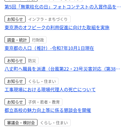
第5回「無電柱化の日」フォトコンテストの入賞作品を発
表
お知らせ
インフラ・まちづくり
東京港のオフピークの利用促進に向けた取組を実施
調査・統計
行財政
東京都の人口（推計）-令和7年10月1日現在
お知らせ
防災
八丈町へ職員を派遣（台風第22・23号災害対応（第38
報））
お知らせ
くらし・住まい
工事現場における現場代理人の死亡について
お知らせ
子供・若者・教育
都立高校の魅力向上等に係る懇談会を開催
審議会・検討会
くらし・住まい