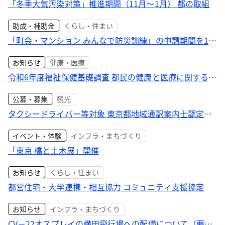
「冬季大気汚染対策」推進期間（11月～1月） 都の取組
助成・補助金
くらし・住まい
「町会・マンション みんなで防災訓練」の申請期間を12
月8日まで延長
お知らせ
健康・医療
令和6年度福祉保健基礎調査 都民の健康と医療に関する実
態と意識
公募・募集
観光
タクシードライバー等対象 東京都地域通訳案内士認定研
修を実施
イベント・体験
インフラ・まちづくり
「東京 橋と土木展」開催
お知らせ
くらし・住まい
都営住宅・大学連携・相互協力 コミュニティ支援協定
お知らせ
インフラ・まちづくり
CV－22オスプレイの横田飛行場への配備について（要