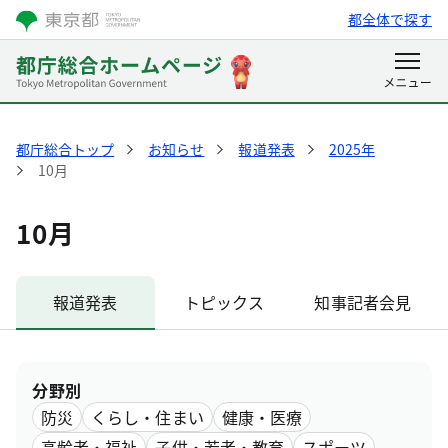
都全体で探す
都庁総合トップ
お知らせ
報道発表
2025年
10月
10月
報道発表
トピックス
知事記者会見
分野別
防災
くらし・住まい
健康・医療
高齢者・福祉
子供・若者・教育
スポーツ