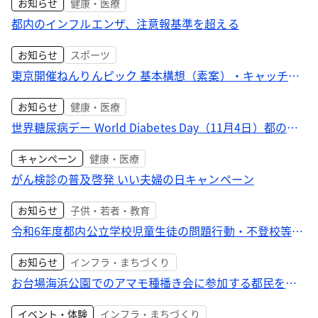
お知らせ
健康・医療
都内のインフルエンザ、注意報基準を超える
お知らせ
スポーツ
東京開催ねんりんピック 基本構想（素案）・キャッチコ
ピー募集
お知らせ
健康・医療
世界糖尿病デー World Diabetes Day（11月4日）都の取
組
キャンペーン
健康・医療
がん検診の普及啓発 いい夫婦の日キャンペーン
お知らせ
子供・若者・教育
令和6年度都内公立学校児童生徒の問題行動・不登校等の
実態
お知らせ
インフラ・まちづくり
お台場海浜公園でのアマモ種播き会に参加する都民を募
集
イベント・体験
インフラ・まちづくり