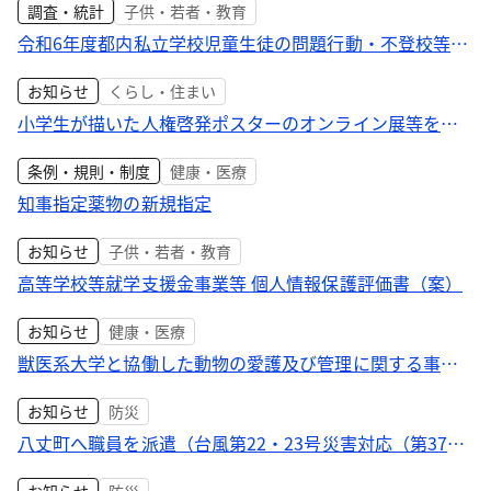
調査・統計
子供・若者・教育
令和6年度都内私立学校児童生徒の問題行動・不登校等の
実態
お知らせ
くらし・住まい
小学生が描いた人権啓発ポスターのオンライン展等を開
催
条例・規則・制度
健康・医療
知事指定薬物の新規指定
お知らせ
子供・若者・教育
高等学校等就学支援金事業等 個人情報保護評価書（案）
お知らせ
健康・医療
獣医系大学と協働した動物の愛護及び管理に関する事業
の協定を締結
お知らせ
防災
八丈町へ職員を派遣（台風第22・23号災害対応（第37
報））