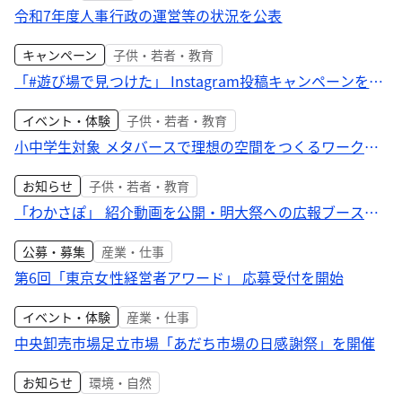
令和7年度人事行政の運営等の状況を公表
キャンペーン
子供・若者・教育
「#遊び場で見つけた」 Instagram投稿キャンペーンを開
催
イベント・体験
子供・若者・教育
小中学生対象 メタバースで理想の空間をつくるワークシ
ョップ開催
お知らせ
子供・若者・教育
「わかさぽ」 紹介動画を公開・明大祭への広報ブース出
展
公募・募集
産業・仕事
第6回「東京女性経営者アワード」 応募受付を開始
イベント・体験
産業・仕事
中央卸売市場足立市場「あだち市場の日感謝祭」を開催
お知らせ
環境・自然