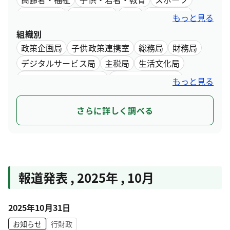
文化・芸術
環境・自然
観光
産業・仕事
もっと見る
デジタル・最新技術
インフラ・まちづくり
組織別
水道・下水道
都営交通
行財政
政策企画局
子供政策連携室
総務局
財務局
デジタルサービス局
主税局
生活文化局
都民安全総合対策本部
スポーツ推進本部
もっと見る
都市整備局
住宅政策本部
環境局
福祉局
保健医療局
産業労働局
中央卸売市場
さらに詳しく調べる
スタートアップ戦略推進本部
建設局
港湾局
会計管理局
交通局
水道局
下水道局
教育庁
選挙管理委員会事務局
人事委員会事務局
監査事務局
労働委員会事務局
報道発表 , 2025年 , 10月
収用委員会事務局
議会局
2025年10月31日
お知らせ
行財政