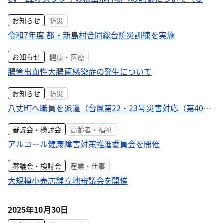
請）
お知らせ
防災
令和7年度 都・新島村合同総合防災訓練を実施
お知らせ
健康・医療
腸管出血性大腸菌感染症の発生について
お知らせ
防災
八丈町へ職員を派遣（台風第22・23号災害対応（第40
報））
審議会・検討会
高齢者・福祉
アルコール健康障害対策推進委員会を開催
審議会・検討会
産業・仕事
大規模小売店舗立地審議会を開催
2025年10月30日