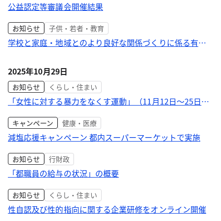
公益認定等審議会開催結果
お知らせ
子供・若者・教育
学校と家庭・地域とのより良好な関係づくりに係る有識
者会議
2025年10月29日
お知らせ
くらし・住まい
「女性に対する暴力をなくす運動」（11月12日～25日）
都の取組
キャンペーン
健康・医療
減塩応援キャンペーン 都内スーパーマーケットで実施
お知らせ
行財政
「都職員の給与の状況」の概要
お知らせ
くらし・住まい
性自認及び性的指向に関する企業研修をオンライン開催