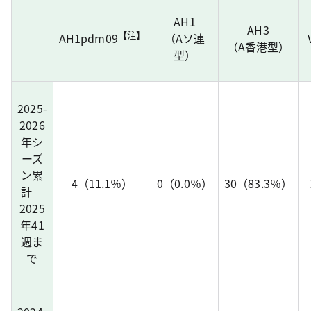
AH1
AH3
【注】
AH1pdm09
（Aソ連
（A香港型）
型）
2025-
2026
年シ
ーズ
ン累
4（11.1％）
0（0.0％）
30（83.3％）
計
2025
年41
週ま
で