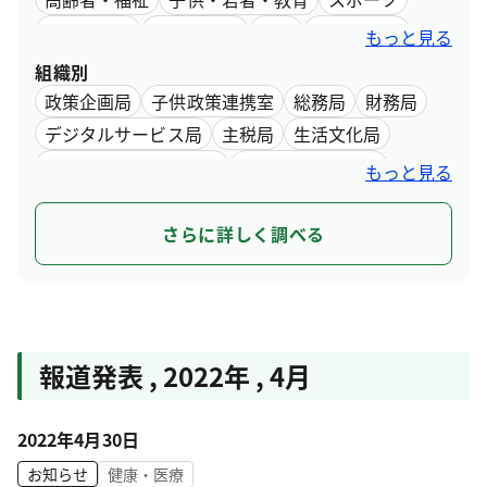
文化・芸術
環境・自然
観光
産業・仕事
もっと見る
デジタル・最新技術
インフラ・まちづくり
組織別
水道・下水道
都営交通
行財政
政策企画局
子供政策連携室
総務局
財務局
デジタルサービス局
主税局
生活文化局
都民安全総合対策本部
スポーツ推進本部
もっと見る
都市整備局
住宅政策本部
環境局
福祉局
保健医療局
産業労働局
中央卸売市場
さらに詳しく調べる
スタートアップ戦略推進本部
建設局
港湾局
会計管理局
交通局
水道局
下水道局
教育庁
選挙管理委員会事務局
人事委員会事務局
監査事務局
労働委員会事務局
報道発表 , 2022年 , 4月
収用委員会事務局
議会局
2022年4月30日
お知らせ
健康・医療