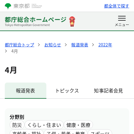
都全体で探す
都庁総合トップ
お知らせ
報道発表
2022年
4月
4月
報道発表
トピックス
知事記者会見
分野別
防災
くらし・住まい
健康・医療
高齢者・福祉
子供・若者・教育
スポーツ