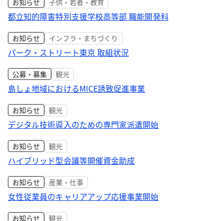
お知らせ
子供・若者・教育
都立知的障害特別支援学校高等部 職能開発科
お知らせ
インフラ・まちづくり
パーク・ストリート東京 取組状況
公募・募集
観光
島しょ地域におけるMICE誘致促進事業
お知らせ
観光
デジタル技術導入のための専門家派遣開始
お知らせ
観光
ハイブリッド型会議等開催資金助成
お知らせ
産業・仕事
女性従業員のキャリアアップ応援事業開始
お知らせ
観光