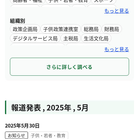
文化・芸術
環境・自然
観光
産業・仕事
もっと見る
デジタル・最新技術
インフラ・まちづくり
組織別
水道・下水道
都営交通
行財政
政策企画局
子供政策連携室
総務局
財務局
デジタルサービス局
主税局
生活文化局
都民安全総合対策本部
スポーツ推進本部
もっと見る
都市整備局
住宅政策本部
環境局
福祉局
保健医療局
産業労働局
中央卸売市場
さらに詳しく調べる
スタートアップ戦略推進本部
建設局
港湾局
会計管理局
交通局
水道局
下水道局
教育庁
選挙管理委員会事務局
人事委員会事務局
監査事務局
労働委員会事務局
報道発表 , 2025年 , 5月
収用委員会事務局
議会局
2025年5月30日
お知らせ
子供・若者・教育