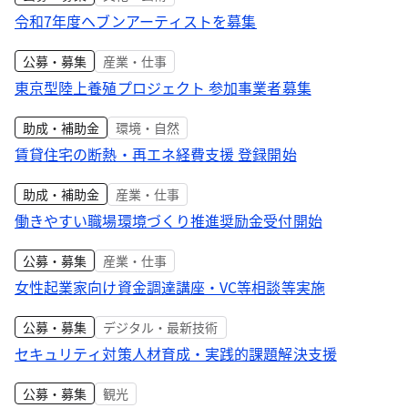
令和7年度ヘブンアーティストを募集
公募・募集
産業・仕事
東京型陸上養殖プロジェクト 参加事業者募集
助成・補助金
環境・自然
賃貸住宅の断熱・再エネ経費支援 登録開始
助成・補助金
産業・仕事
働きやすい職場環境づくり推進奨励金受付開始
公募・募集
産業・仕事
女性起業家向け資金調達講座・VC等相談等実施
公募・募集
デジタル・最新技術
セキュリティ対策人材育成・実践的課題解決支援
公募・募集
観光