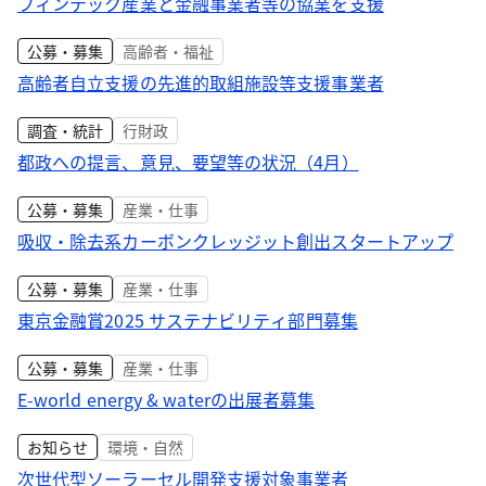
フィンテック産業と金融事業者等の協業を支援
公募・募集
高齢者・福祉
高齢者自立支援の先進的取組施設等支援事業者
調査・統計
行財政
都政への提言、意見、要望等の状況（4月）
公募・募集
産業・仕事
吸収・除去系カーボンクレッジット創出スタートアップ
公募・募集
産業・仕事
東京金融賞2025 サステナビリティ部門募集
公募・募集
産業・仕事
E-world energy & waterの出展者募集
お知らせ
環境・自然
次世代型ソーラーセル開発支援対象事業者