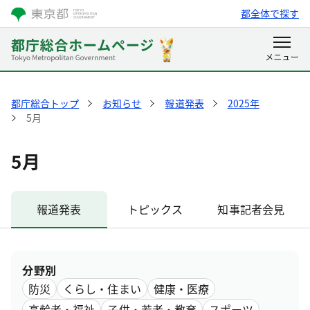
都全体で探す
都庁総合トップ
お知らせ
報道発表
2025年
5月
5月
報道発表
トピックス
知事記者会見
分野別
防災
くらし・住まい
健康・医療
高齢者・福祉
子供・若者・教育
スポーツ