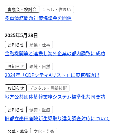
審議会・検討会
くらし・住まい
多重債務問題対策協議会を開催
2025年5月29日
お知らせ
産業・仕事
金融機関等と連携し海外企業の都内誘致に成功
お知らせ
環境・自然
2024年「CDPシティAリスト」に東京都選出
お知らせ
デジタル・最新技術
地方公共団体基幹業務システム標準化共同要請
お知らせ
健康・医療
旧都立墨田産院新生児取り違え調査対応について
公募・募集
文化・芸術