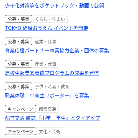
少子化対策等をポケットブック・動画で公開
公募・募集
くらし・住まい
TOKYO 結婚おうえん イベントを開催
公募・募集
産業・仕事
育業応援パートナー事業協力企業・団体の募集
公募・募集
産業・仕事
高校生起業家養成プログラムの成果を発信
公募・募集
子供・若者・教育
職業体験「中高生リポーター」を募集
キャンペーン
都営交通
都営交通 雑誌『小学一年生』とタイアップ
キャンペーン
文化・芸術