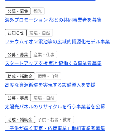
公募・募集
観光
海外プロモーション 都との共同事業者を募集
お知らせ
環境・自然
リチウムイオン電池等の広域的資源化モデル事業
公募・募集
産業・仕事
スタートアップ支援 都と協働する事業者募集
助成・補助金
環境・自然
高度な資源循環を実現する設備導入を支援
公募・募集
環境・自然
太陽光パネルのリサイクルを行う事業者を公募
助成・補助金
子供・若者・教育
「子供が輝く東京・応援事業」取組事業者募集