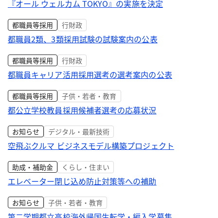
『オール ウェルカム TOKYO』の実施を決定
都職員等採用
行財政
都職員2類、3類採用試験の試験案内の公表
都職員等採用
行財政
都職員キャリア活用採用選考の選考案内の公表
都職員等採用
子供・若者・教育
都公立学校教員採用候補者選考の応募状況
お知らせ
デジタル・最新技術
空飛ぶクルマ ビジネスモデル構築プロジェクト
助成・補助金
くらし・住まい
エレベーター閉じ込め防止対策等への補助
お知らせ
子供・若者・教育
第二学期都立高校海外帰国生転学・編入学募集