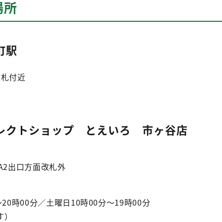
場所
町駅
改札付近
レクトショップ とえいろ 市ヶ谷店
A2出口方面改札外
」
0時00分／土曜日10時00分～19時00分
す）