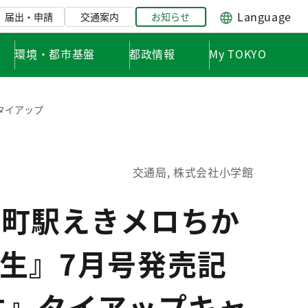
Language
届出・申請
交通案内
お知らせ
環境・都市基盤
都政情報
My TOKYO
タイアップ
交通局, 株式会社小学館
保町駅えきメロちか
生』7月号発売記
生』タイアップキャ