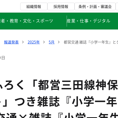
組織情報
採用情報
条例・計画・審議会
若者・教育・文化・スポーツ
産業・仕事・デジタル
報道発表
2025年
5月
都営交通 雑誌『小学一年生』と
9日
ふろく「都営三田線神
ト」つき雑誌『小学一年
営交通×雑誌『小学一年