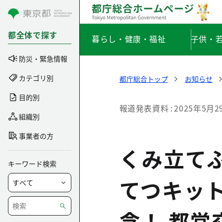
コンテンツにスキップ
都全体で探す
暮らし・健康・福祉
子供・
防災・緊急情報
カテゴリ別
都庁総合トップ
お知らせ
目的別
報道発表資料
2025年5月2
組織別
事業者の方
くみ立て
キーワード検索
てつキッ
念！ 都