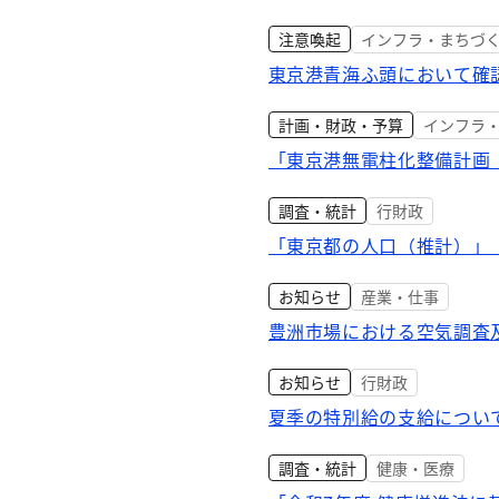
注意喚起
インフラ・まちづ
東京港青海ふ頭において確
計画・財政・予算
インフラ
「東京港無電柱化整備計画
調査・統計
行財政
「東京都の人口（推計）」（
お知らせ
産業・仕事
豊洲市場における空気調査
お知らせ
行財政
夏季の特別給の支給につい
調査・統計
健康・医療