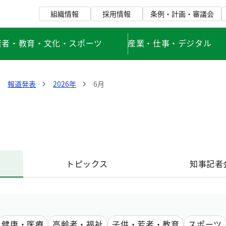
組織情報
採用情報
条例・計画・審議会
若者・教育・文化・スポーツ
産業・仕事・デジタル
報道発表
2026年
6月
トピックス
知事記者
健康・医療
高齢者・福祉
子供・若者・教育
スポーツ