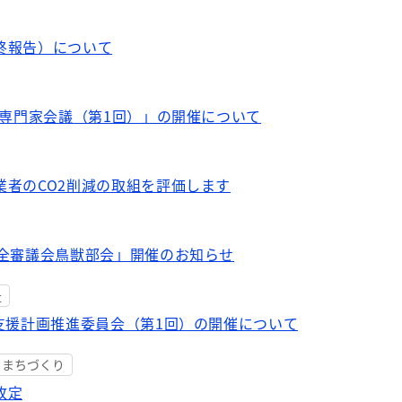
終報告）について
定専門家会議（第1回）」の開催について
業者のCO2削減の取組を評価します
保全審議会鳥獣部会」開催のお知らせ
祉
支援計画推進委員会（第1回）の開催について
・まちづくり
改定