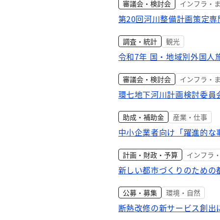
審議会・検討会
インフラ・
第20回河川整備計画策定
調査・統計
観光
令和7年 国・地域別外国人
審議会・検討会
インフラ・
環七地下河川計画検討委員
助成・補助金
産業・仕事
中小企業者向け「躍進的な
計画・財政・予算
インフラ
新しい都市づくりのための
公募・募集
環境・自然
断熱改修の新サービス創出