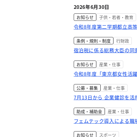
2026年6月30日
お知らせ
子供・若者・教育
令和8年度第二学期都立高
条例・規則・制度
行財政
宿泊税に係る総務大臣の同
お知らせ
産業・仕事
令和8年度「東京都女性活
公募・募集
産業・仕事
7月13日から 企業健診を
助成・補助金
産業・仕事
フェムテック導入による職場
お知らせ
スポーツ