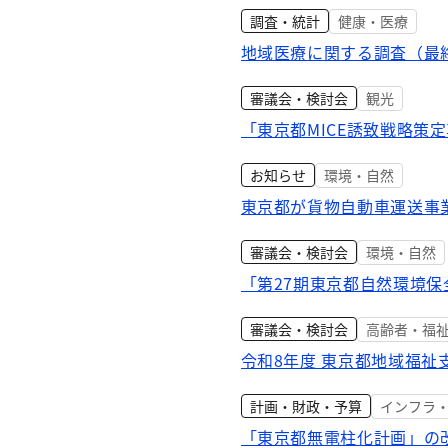
調査・統計
健康・医療
地域医療に関する調査（最
審議会・検討会
観光
「東京都MICE誘致戦略策
お知らせ
環境・自然
東京都が貨物自動車運送事
審議会・検討会
環境・自然
「第27期東京都自然環境
審議会・検討会
高齢者・福
令和8年度 東京都地域福祉
計画・財政・予算
インフラ
「東京都無電柱化計画」の