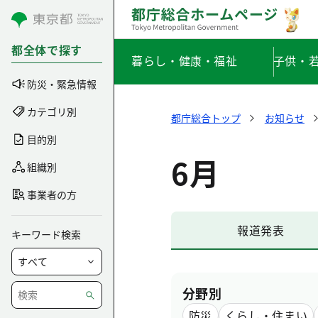
コンテンツにスキップ
都全体で探す
暮らし・健康・福祉
子供・
防災・緊急情報
カテゴリ別
都庁総合トップ
お知らせ
目的別
6月
組織別
事業者の方
報道発表
キーワード検索
分野別
防災
くらし・住まい