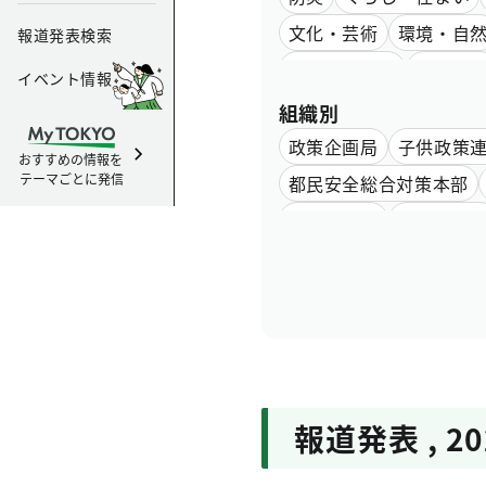
文化・芸術
環境・自
報道発表検索
水道・下水道
都営交
イベント情報
組織別
政策企画局
子供政策
おすすめの情報を
テーマごとに発信
都民安全総合対策本部
保健医療局
産業労働
会計管理局
交通局
監査事務局
労働委員
報道発表 , 20