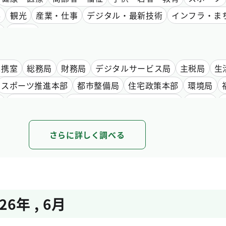
然
観光
産業・仕事
デジタル・最新技術
インフラ・ま
通
行財政
連携室
総務局
財務局
デジタルサービス局
主税局
生
スポーツ推進本部
都市整備局
住宅政策本部
環境局
局
中央卸売市場
スタートアップ戦略推進本部
建設局
水道局
下水道局
教育庁
選挙管理委員会事務局
人事委
さらに詳しく調べる
会事務局
収用委員会事務局
議会局
26年 , 6月