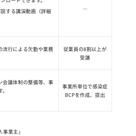
ンロードできます。
―
解説する講演動画（詳細
の流行による欠勤や業務
従業員の8割以上が
受講
ン会議体制の整備等、事
事業所単位で感染症
す。
BCPを作成、提出
人事業主」