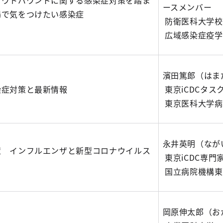
アウトバウンドに関する感染症対策を踏ま
ースメンバー
場で気をつけたい感染症
防衛医科大学校
広域感染症疫学
濱田篤郎（はま
染症対策と最新情報
東京iCDCタス
東京医科大学病
永井英明（なが
策 インフルエンザと新型コロナウイルス
東京iCDC専
国立病院機構東
岡原伸太郎（お