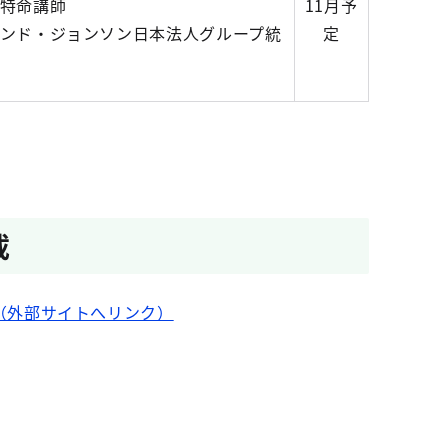
特命講師
11月予
ンド・ジョンソン日本法人グループ統
定
載
（外部サイトへリンク）