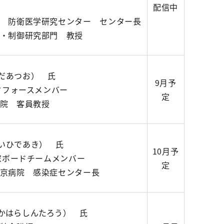
配信中
 防衛医学研究センター センター長
・制御研究部門 教授
だあつお） 氏
9月予
クフォースメンバー
定
院 客員教授
いひであき） 氏
10月予
門家ボードチームメンバー
定
京病院 感染症センター長
かはらしんたろう） 氏