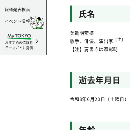
報道発表検索
氏名
イベント情報
美輪明宏様
【注】
歌手、俳優、演出家
おすすめの情報を
テーマごとに発信
【注】肩書きは顕彰時
逝去年月日
令和8年6月20日（土曜日）
年齢