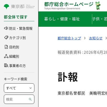
コンテンツにスキップ
都全体で探す
暮らし・健康・福祉
子供・
防災・緊急情報
カテゴリ別
都庁総合トップ
お知らせ
目的別
報道発表資料
2026年6月2
組織別
事業者の方
訃報
キーワード検索
東京都名誉都民 美輪明宏