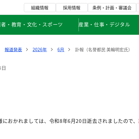
組織情報
採用情報
条例・計画・審議会
若者・教育・文化・スポーツ
産業・仕事・デジタル
報道発表
2026年
6月
訃報（名誉都民 美輪明宏氏）
8日
様におかれましては、令和8年6月20日逝去されましたので