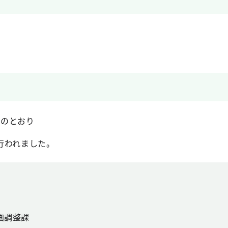
）
のとおり
行われました。
）
画調整課