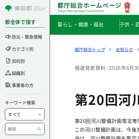
コンテンツにスキップ
都全体で探す
暮らし・健康・福祉
子供・
防災・緊急情報
カテゴリ別
都庁総合トップ
お知らせ
目的別
報道発表資料
2026年6月3
組織別
事業者の方
第20回
キーワード検索
第20回河川整備計画策定
この河川整備計画は、今後
会は、河川整備計画を策定