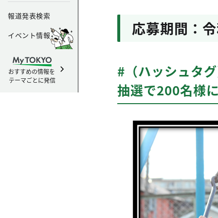
報道発表検索
応募期間：令
イベント情報
#（ハッシュタ
おすすめの情報を
テーマごとに発信
抽選で200名様