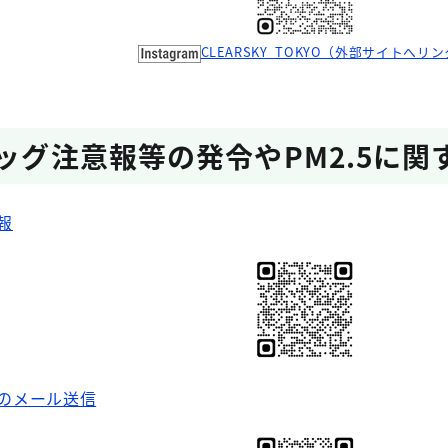
CLEARSKY_TOKYO（外部サイトへリ
モッグ注意報等の発令やPM2.5に
報
のメール送信