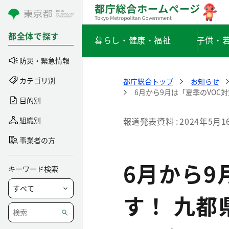
コンテンツにスキップ
都全体で探す
暮らし・健康・福祉
子供・
防災・緊急情報
カテゴリ別
都庁総合トップ
お知らせ
6月から9月は「夏季のVO
目的別
組織別
報道発表資料
2024年5月1
事業者の方
6月から9
キーワード検索
す！ 九