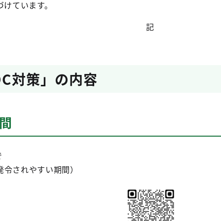
づけています。
記
OC対策」の内容
間
で
発令されやすい期間）