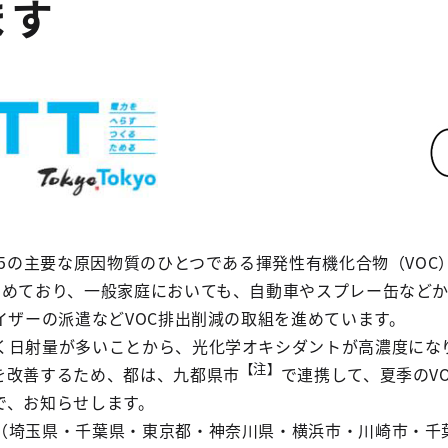
ます
.5の主要な原因物質のひとつである揮発性有機化合物（VO
占めており、一般家庭においても、自動車やスプレー缶など
イザーの派遣などVOC排出削減の取組を進めています。
く日射量が多いことから、光化学オキシダントが高濃度にな
【注】
を改善するため、都は、九都県市
で連携して、夏季のV
で、お知らせします。
（埼玉県・千葉県・東京都・神奈川県・横浜市・川崎市・千