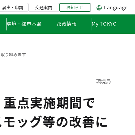
Language
届出・申請
交通案内
お知らせ
環境・都市基盤
都政情報
My TOKYO
に取り組みます
環境局
」重点実施期間で
スモッグ等の改善に