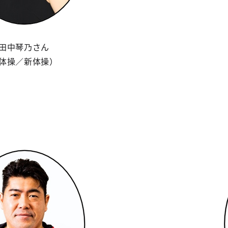
田中琴乃さん
体操／新体操）