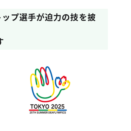
代トップ選手が迫力の技を披
す