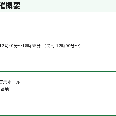
開催概要
2時40分～16時55分 （受付 12時00分～）
展示ホール
8番地）