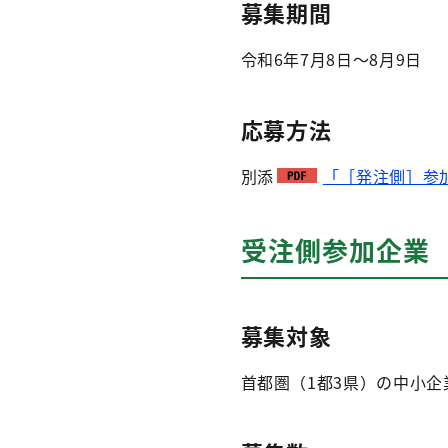
募集期間
令和6年7月8日～8月9日
応募方法
別添
「［発注側］参加
受注側参加企業
募集対象
首都圏（1都3県）の中小企