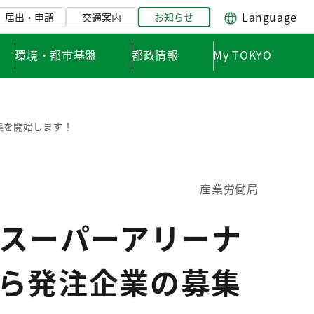
Language
届出・申請
交通案内
お知らせ
環境・都市基盤
都政情報
My TOKYO
募集を開始します！
産業労働局
まスーパーアリーナ
から発注企業の募集