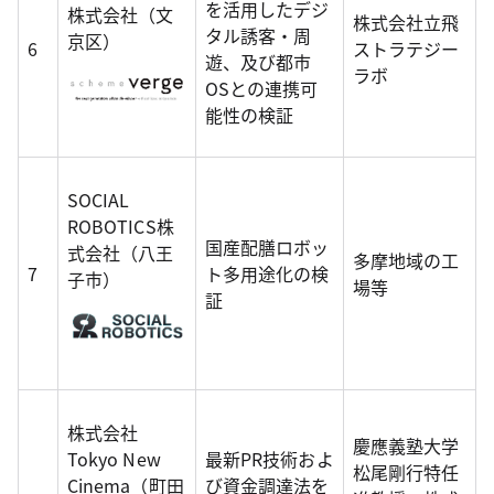
を活用したデジ
株式会社（文
株式会社立飛
タル誘客・周
京区）
6
ストラテジー
遊、及び都市
ラボ
OSとの連携可
能性の検証
SOCIAL
ROBOTICS株
国産配膳ロボッ
式会社（八王
多摩地域の工
7
ト多用途化の検
子市）
場等
証
株式会社
慶應義塾大学
Tokyo New
最新PR技術およ
松尾剛行特任
Cinema（町田
び資金調達法を