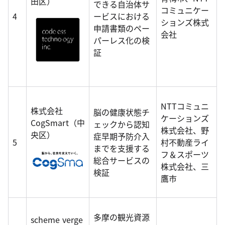
田区）
できる自治体サ
コミュニケー
4
ービスにおける
ションズ株式
申請書類のペー
会社
パーレス化の検
証
NTTコミュニ
株式会社
脳の健康状態チ
ケーションズ
CogSmart（中
ェックから認知
株式会社、野
央区）
症早期予防介入
5
村不動産ライ
までを支援する
フ＆スポーツ
総合サービスの
株式会社、三
検証
鷹市
多摩の観光資源
scheme verge