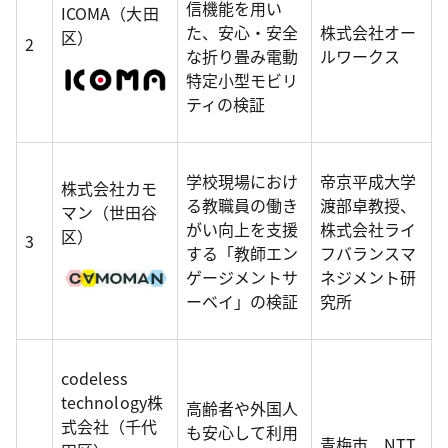
信機能を用い
ICOMA（大田
た、安心・安全
株式会社オー
区）
2
な折り畳み電動
ルワークス
特定小型モビリ
ティの検証
学校現場におけ
帝京平成大学
株式会社カモ
る教職員の働き
渡部卓教授、
マン（世田谷
がい向上を支援
株式会社ライ
区）
3
する「教師エン
フバランスマ
ゲージメントサ
ネジメント研
ーベイ」の検証
究所
codeless
technology株
高齢者や外国人
式会社（千代
も安心して利用
青梅市、NTT