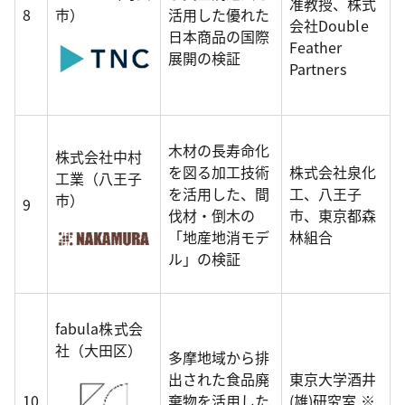
准教授、株式
8
市）
活用した優れた
会社Double
日本商品の国際
Feather
展開の検証
Partners
木材の長寿命化
株式会社中村
を図る加工技術
株式会社泉化
工業（八王子
を活用した、間
工、八王子
市）
9
伐材・倒木の
市、東京都森
「地産地消モデ
林組合
ル」の検証
fabula株式会
社（大田区）
多摩地域から排
出された食品廃
東京大学酒井
10
棄物を活用した
(雄)研究室 ※