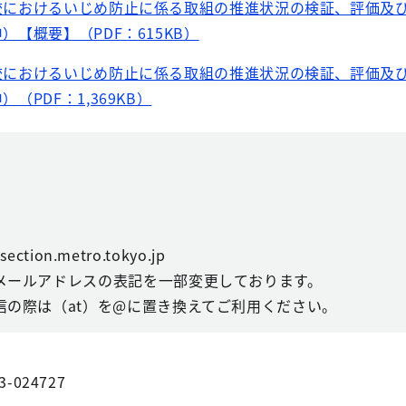
校におけるいじめ防止に係る取組の推進状況の検証、評価及
）【概要】（PDF：615KB）
校におけるいじめ防止に係る取組の推進状況の検証、評価及
（PDF：1,369KB）
ction.metro.tokyo.jp
メールアドレスの表記を一部変更しております。
信の際は（at）を@に置き換えてご利用ください。
3-024727