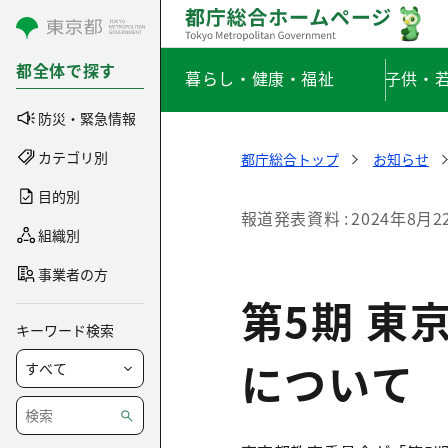
コンテンツにスキップ
都全体で探す
暮らし・健康・福祉
子供・
防災・緊急情報
カテゴリ別
都庁総合トップ
お知らせ
目的別
報道発表資料
2024年8月2
組織別
事業者の方
第5期 東
キーワード検索
について