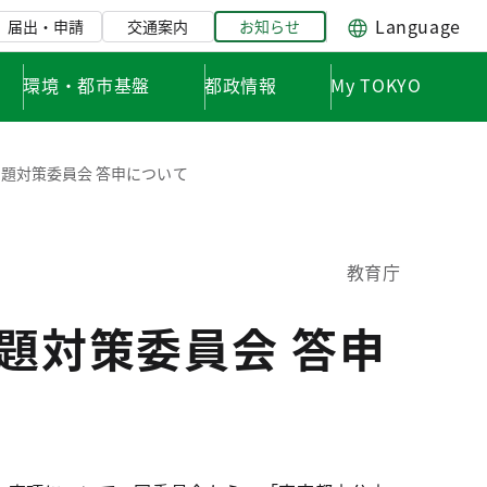
Language
届出・申請
交通案内
お知らせ
環境・都市基盤
都政情報
My TOKYO
問題対策委員会 答申について
教育庁
題対策委員会 答申