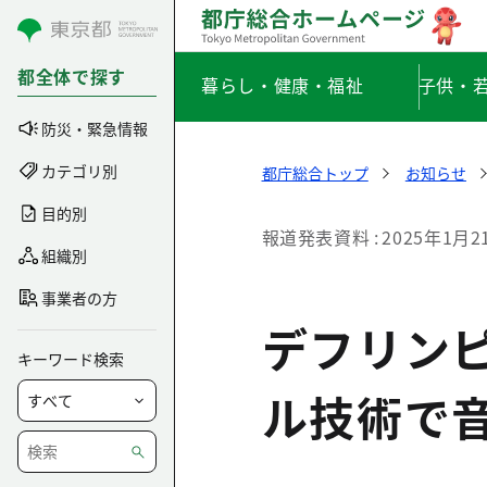
コンテンツにスキップ
都全体で探す
暮らし・健康・福祉
子供・
防災・緊急情報
カテゴリ別
都庁総合トップ
お知らせ
目的別
報道発表資料
2025年1月2
組織別
事業者の方
デフリン
キーワード検索
ル技術で