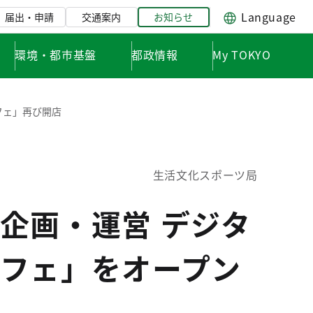
Language
届出・申請
交通案内
お知らせ
環境・都市基盤
都政情報
My TOKYO
フェ」再び開店
生活文化スポーツ局
企画・運営 デジタ
フェ」をオープン