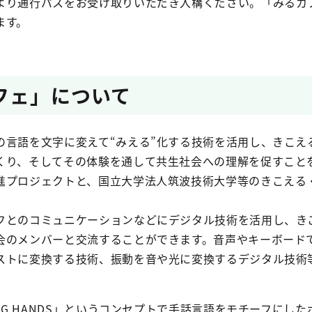
より通行パスをお受け取りいただき入構ください。「みるカ
ます。
フェ」について
の言語を文字に変えて“みえる”化する技術を活用し、きこえ
くり、そしてその体験を通して共生社会への理解を促すこと
進プロジェクトと、国立大学法人筑波技術大学等のきこえる
フとのコミュニケーションなどにデジタル技術を活用し、き
会のメンバーと交流することができます。音声やキーボード
ストに変換する技術、振動を音や光に変換するデジタル技術
ING HANDS」というコンセプトで手話言語をモチーフにし