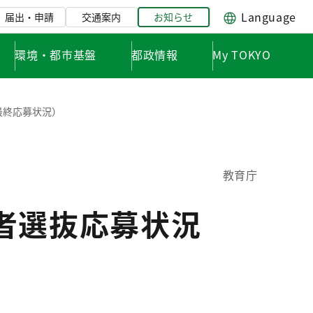
Language
届出・申請
交通案内
お知らせ
環境・都市基盤
都政情報
My TOKYO
最終応募状況）
教育庁
者選抜応募状況