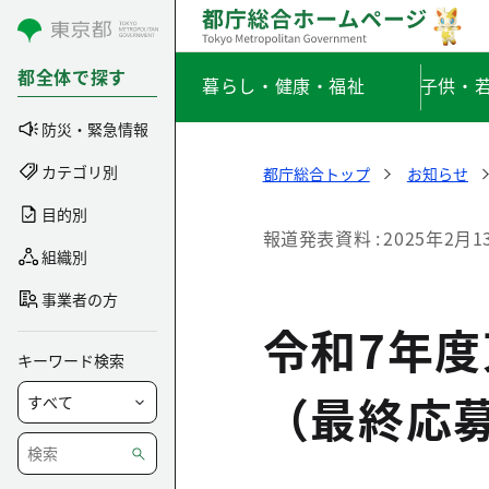
コンテンツにスキップ
都全体で探す
暮らし・健康・福祉
子供・
防災・緊急情報
カテゴリ別
都庁総合トップ
お知らせ
目的別
報道発表資料
2025年2月1
組織別
事業者の方
令和7年
キーワード検索
（最終応