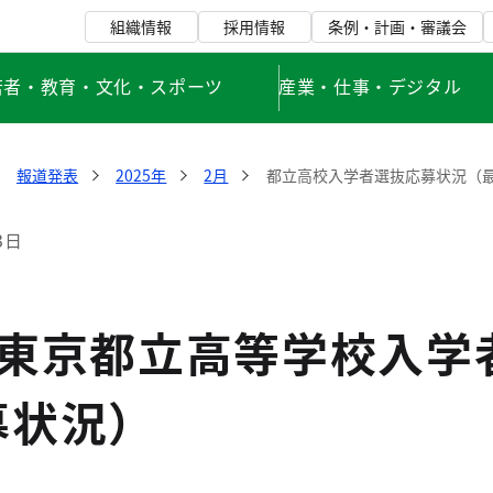
組織情報
採用情報
条例・計画・審議会
若者・教育・文化・スポーツ
産業・仕事・デジタル
報道発表
2025年
2月
都立高校入学者選抜応募状況（
3日
度東京都立高等学校入学
募状況）