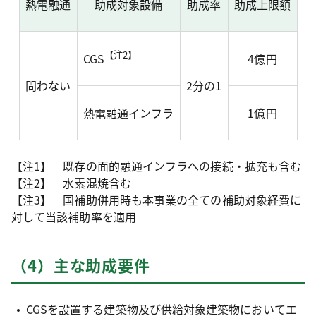
熱電融通
助成対象設備
助成率
助成上限額
【注2】
CGS
4億円
問わない
2分の1
熱電融通インフラ
1億円
【注1】 既存の面的融通インフラへの接続・拡充も含む
【注2】 水素混焼含む
【注3】 国補助併用時も本事業の全ての補助対象経費に
対して当該補助率を適用
（4）主な助成要件
CGSを設置する建築物及び供給対象建築物においてエ