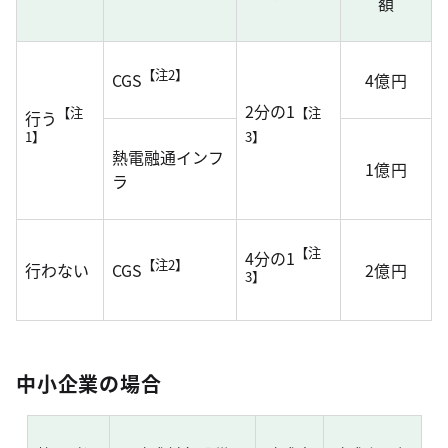
額
【注2】
CGS
4億円
2分の1
【注
【注
行う
1】
3】
熱電融通インフ
1億円
ラ
【注
4分の1
【注2】
行わない
CGS
2億円
3】
中小企業の場合