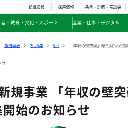
組織情報
採用情報
条例・計画・審議会
若者・教育・文化・スポーツ
産業・仕事・デジタル
報道発表
2025年
5月
「年収の壁突破」総合対策促進
5日
度新規事業 「年収の壁
集開始のお知らせ