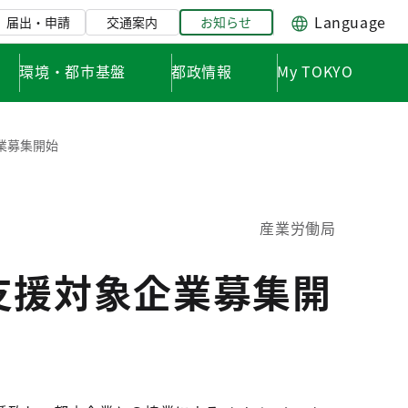
Language
届出・申請
交通案内
お知らせ
環境・都市基盤
都政情報
My TOKYO
業募集開始
産業労働局
支援対象企業募集開