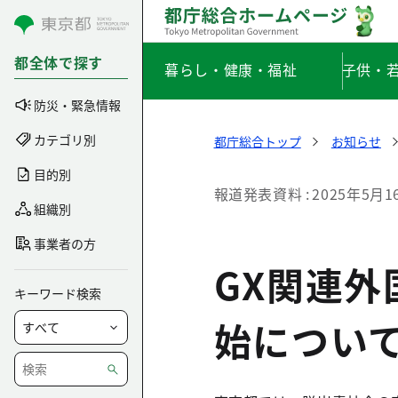
コンテンツにスキップ
都全体で探す
暮らし・健康・福祉
子供・
防災・緊急情報
カテゴリ別
都庁総合トップ
お知らせ
目的別
報道発表資料
2025年5月1
組織別
事業者の方
GX関連
キーワード検索
始につい