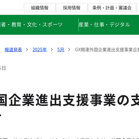
組織情報
採用情報
条例・計画・審議会
若者・教育・文化・スポーツ
産業・仕事・デジタル
報道発表
2025年
5月
GX関連外国企業進出支援事業企
6日
外国企業進出支援事業の
て