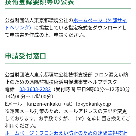
技術登録要領等の公表
公益財団法人東京都環境公社の
ホームページ（外部サイ
トへリンク）
に掲載している指定様式をダウンロードし
て申請書を作成の上、申請ください。
申請受付窓口
公益財団法人東京都環境公社技術支援部 フロン漏えい防
止のための遠隔監視技術活用促進事業ヘルプデスク
電話
03-3633-2282
（受付時間 平日9時00分～12時00分
13時00分～17時00分）
Eメール kaizen-enkaku（at）tokyokankyo.jp
※迷惑メール対策のため、メールアドレスの表記を変更
しております。お手数ですが、（at）を@に置き換えてご
利用ください。
ホームページ：フロン漏えい防止のための遠隔監視技術