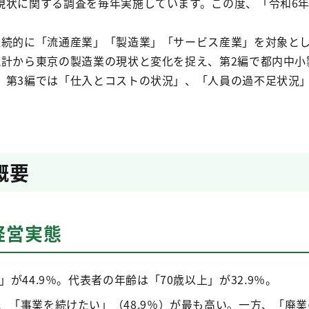
現状に関する調査を毎年実施しています。この度、「令和6
継続的に「流通産業」「製造業」「サービス産業」を対象と
計から東京の製造業の現状と変化を捉え、第2編で都内中小製
、第3編では「仕入とコストの状況」、「人員の過不足状況
概要
経営実態
が44.9％。代表者の年齢は「70歳以上」が32.9％。
「事業を続けたい」（48.9％）が最も高い。一方、「廃業の