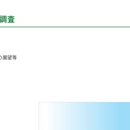
グ調査
の展望等