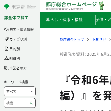
コンテンツにスキップ
都全体で探す
暮らし・健康・福祉
子供・
防災・緊急情報
カテゴリ別
都庁総合トップ
お知らせ
目的別
報道発表資料
2025年6月2
組織別
事業者の方
『令和6
キーワード検索
編）』を