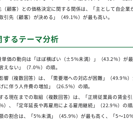
先（顧客）との価格決定に関する関係は、「主として自企業が
取引先（顧客）が決める」（49.1％）が最も高い。
関するテーマ分析
費単価の動向は「ほぼ横ばい（±5％未満）」（43.2％）が
は言えない」（7.0％）の順。
影響（複数回答）は、「需要増への対応が困難」（49.9％
上げに伴う人件費の増加」（26.5％）の順。
する現在までの取組（複数回答）は、「正規従業員の賃金引上
8％）、「定年延長や再雇用による雇用継続」（22.9％）の順
の割合は、「5％未満」（45.9％）が最も高く、「5～10％未