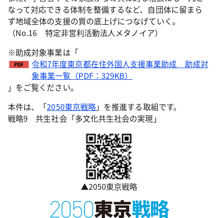
なって対応できる体制を整備するなど、自団体に留まら
ず地域全体の支援の質の底上げにつなげていく。
（No.16 特定非営利活動法人メタノイア）
※助成対象事業は「
令和7年度東京都在住外国人支援事業助成 助成対
象事業一覧（PDF：329KB）
」をご覧ください。
本件は、「
2050東京戦略
」を推進する取組です。
戦略9 共生社会「多文化共生社会の実現」
▲2050東京戦略