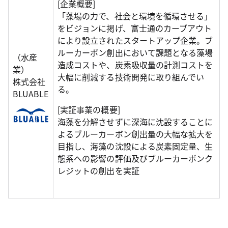
[企業概要]
「藻場の力で、社会と環境を循環させる」
をビジョンに掲げ、富士通のカーブアウト
により設立されたスタートアップ企業。ブ
ルーカーボン創出において課題となる藻場
（水産
造成コストや、炭素吸収量の計測コストを
業）
大幅に削減する技術開発に取り組んでい
株式会社
る。
BLUABLE
[実証事業の概要]
海藻を分解させずに深海に沈設することに
よるブルーカーボン創出量の大幅な拡大を
目指し、海藻の沈設による炭素固定量、生
態系への影響の評価及びブルーカーボンク
レジットの創出を実証